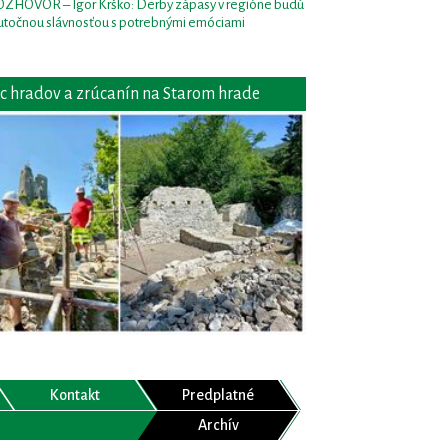
ZHOVOR – Igor Krško: Derby zápasy v regióne budú
utočnou slávnosťou s potrebnými emóciami
c hradov a zrúcanín na Starom hrade
Kontakt
Predplatné
Archív