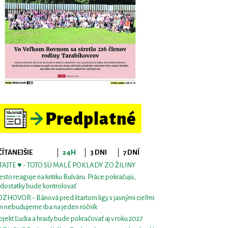
ČÍTANEJŠIE
24H
3 DNI
7 DNÍ
TAJTE ♥ - TOTO SÚ MALÉ POKLADY ZO ŽILINY
sto reaguje na kritiku Bulváru: Práce pokračujú,
dostatky bude kontrolovať
ZHOVOR - Bánová pred štartom ligy s jasnými cieľmi:
m nebudujeme iba na jeden ročník
ojekt Ľudia a hrady bude pokračovať aj v roku 2027