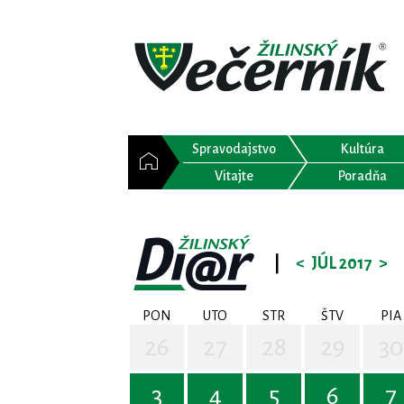
Spravodajstvo
Kultúra
Vitajte
Poradňa
|
<
JÚL 2017
>
PON
UTO
STR
ŠTV
PIA
26
27
28
29
30
3
4
5
6
7