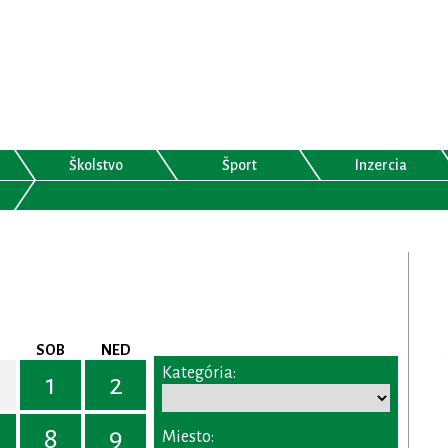
Školstvo
Šport
Inzercia
SOB
NED
Kategória:
1
2
8
9
Miesto: