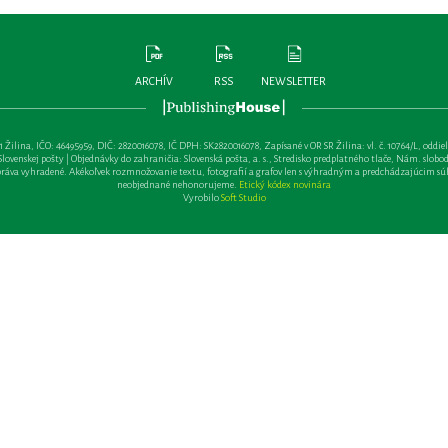
ARCHÍV
RSS
NEWSLETTER
lina, IČO: 46495959, DIČ: 2820016078, IČ DPH: SK2820016078, Zapísané v OR SR Žilina: vl. č. 10764/L, oddiel: Sa 
ovenskej pošty | Objednávky do zahraničia: Slovenská pošta, a. s., Stredisko predplatného tlače, Nám. slobody 
va vyhradené. Akékoľvek rozmnožovanie textu, fotografií a grafov len s výhradným a predchádzajúcim sú
neobjednané nehonorujeme.
Etický kódex novinára
Vyrobilo
Soft Studio