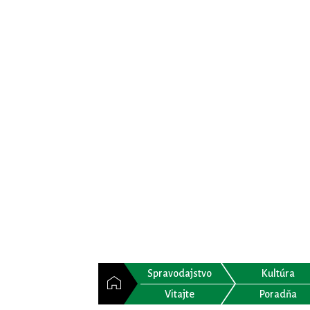
Spravodajstvo
Kultúra
Vitajte
Poradňa