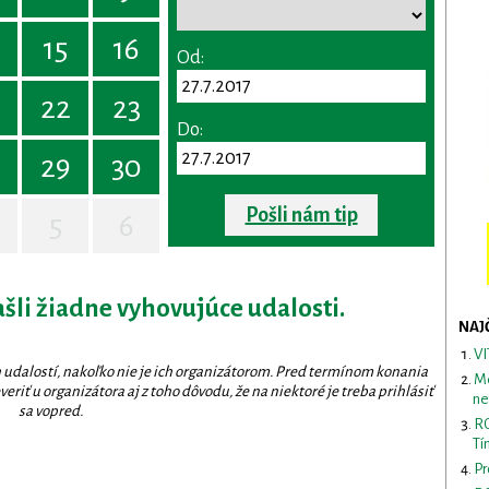
15
16
Od:
22
23
Do:
29
30
Pošli nám tip
5
6
ašli žiadne vyhovujúce udalosti.
NAJ
VI
 udalostí, nakoľko nie je ich organizátorom. Pred termínom konania
Me
eriť u organizátora aj z toho dôvodu, že na niektoré je treba prihlásiť
ne
sa vopred.
RO
Tí
Pr