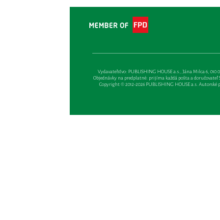
Vydavateľsťvo: PUBLISHING HOUSE a.s., Jána Milca 6, 010 01 Ži
Objednávky na predplatné: prijíma každá pošta a doručovateľ Sl
Copyright © 2012-2026 PUBLISHING HOUSE a.s. Autorské prá