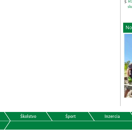
RO
sk
No
Školstvo
Šport
Inzercia