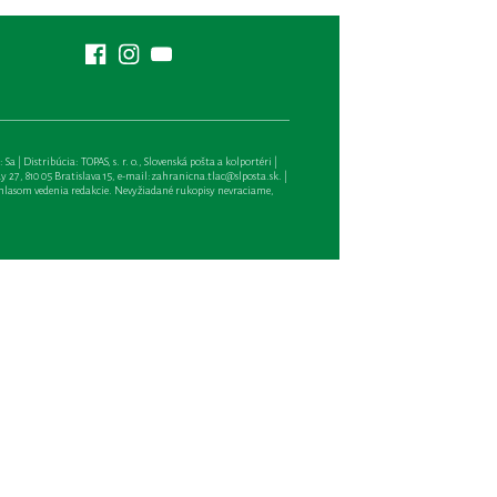
| Distribúcia: TOPAS, s. r. o., Slovenská pošta a kolportéri |
27, 810 05 Bratislava 15, e-mail:
zahranicna.tlac@slposta.sk
. |
hlasom vedenia redakcie. Nevyžiadané rukopisy nevraciame,