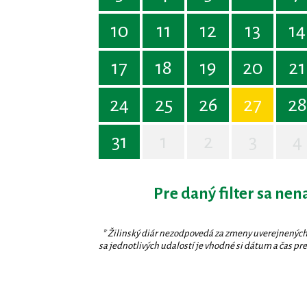
10
11
12
13
14
17
18
19
20
21
24
25
26
27
28
31
1
2
3
4
Pre daný filter sa nen
* Žilinský diár nezodpovedá za zmeny uverejnených
sa jednotlivých udalostí je vhodné si dátum a čas prev