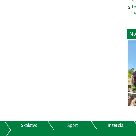
Po
na
No
Školstvo
Šport
Inzercia