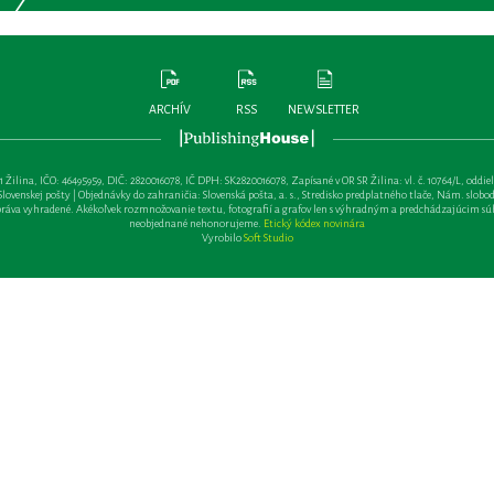
ARCHÍV
RSS
NEWSLETTER
lina, IČO: 46495959, DIČ: 2820016078, IČ DPH: SK2820016078, Zapísané v OR SR Žilina: vl. č. 10764/L, oddiel: Sa 
ovenskej pošty | Objednávky do zahraničia: Slovenská pošta, a. s., Stredisko predplatného tlače, Nám. slobody 
va vyhradené. Akékoľvek rozmnožovanie textu, fotografií a grafov len s výhradným a predchádzajúcim sú
neobjednané nehonorujeme.
Etický kódex novinára
Vyrobilo
Soft Studio