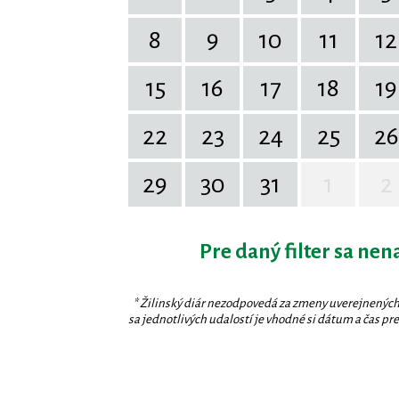
8
9
10
11
12
15
16
17
18
19
22
23
24
25
26
29
30
31
1
2
Pre daný filter sa nen
* Žilinský diár nezodpovedá za zmeny uverejnených
sa jednotlivých udalostí je vhodné si dátum a čas prev