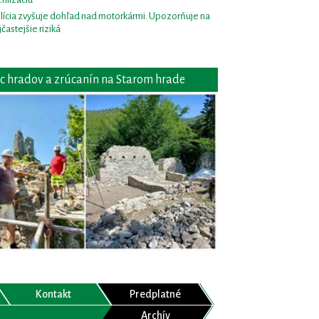
lícia zvyšuje dohľad nad motorkármi. Upozorňuje na
jčastejšie riziká
c hradov a zrúcanín na Starom hrade
Kontakt
Predplatné
Archív