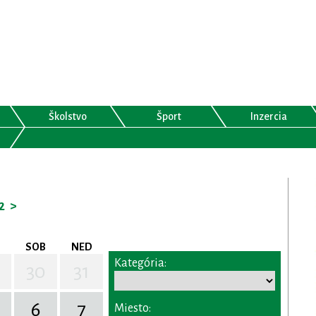
Školstvo
Šport
Inzercia
2
>
SOB
NED
Kategória:
30
31
6
7
Miesto: