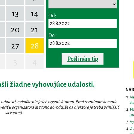
13
14
Od:
20
21
Do:
27
28
Pošli nám tip
3
4
ašli žiadne vyhovujúce udalosti.
NAJ
Va
 udalostí, nakoľko nie je ich organizátorom. Pred termínom konania
st
eriť u organizátora aj z toho dôvodu, že na niektoré je treba prihlásiť
Ná
sa vopred.
pr
Vy
Zd
st