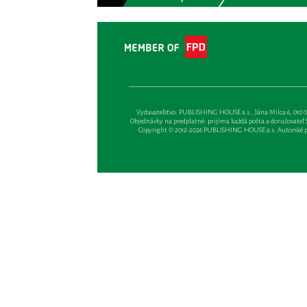
Vydavateľsťvo: PUBLISHING HOUSE a.s., Jána Milca 6, 010 01 Ži
Objednávky na predplatné: prijíma každá pošta a doručovateľ Sl
Copyright © 2012-2026 PUBLISHING HOUSE a.s. Autorské prá