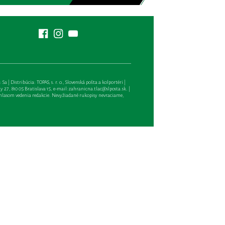
| Distribúcia: TOPAS, s. r. o., Slovenská pošta a kolportéri |
27, 810 05 Bratislava 15, e-mail:
zahranicna.tlac@slposta.sk
. |
hlasom vedenia redakcie. Nevyžiadané rukopisy nevraciame,