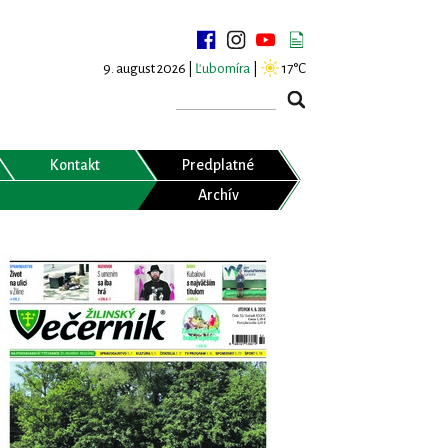
9. august 2026 |
Ľubomíra
|
17°C
Kontakt
Predplatné
Archív