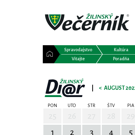
Spravodajstvo
Kultúra
Vitajte
Poradňa
|
<
AUGUST 202
PON
UTO
STR
ŠTV
PIA
25
26
27
28
29
1
2
3
4
5