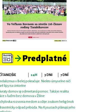
ČÍTANEJŠIE
24H
3 DNI
7 DNÍ
ndalizmus v Belej pokračuje. Niekto úmyselne ničí
aré lipy na cintoríne
vraty domov aj odmietaná pomoc. Taká je realita
áce s ľuďmi bez domova v Žiline
chylovka rozvonia medom a ožije zvukom heligónok
ravotnícky odpad pribúda. Na Kysuciach plánujú jeho
erilizáciu