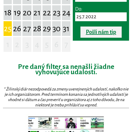
Do:
18
19
20
21
22
23
24
25
26
27
28
29
30
31
Pošli nám tip
1
2
3
4
5
6
7
Pre daný filter sa nenašli žiadne
vyhovujúce udalosti.
* Žilinský diár nezodpovedá za zmeny uverejnených udalostí, nakoľko nie
je ich organizátorom. Pred termínom konania sa jednotlivých udalostí je
vhodné si dátum a čas preveriť u organizátora aj z toho dôvodu, že na
niektoré je treba prihlásiť sa vopred.