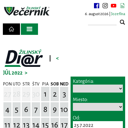
6. august 2026 |
Jozefína
|
<
JÚL 2022
>
Kategória:
PON
UTO
STR
ŠTV
PIA
SOB
NED
27
28
29
30
1
2
3
Miesto:
4
5
6
7
8
9
10
Od:
11
12
13
14
15
16
17