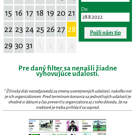
Do:
15
16
17
18
19
20
21
22
23
24
25
26
27
28
Pošli nám tip
29
30
31
1
2
3
4
Pre daný filter sa nenašli žiadne
vyhovujúce udalosti.
* Žilinský diár nezodpovedá za zmeny uverejnených udalostí, nakoľko nie
je ich organizátorom. Pred termínom konania sa jednotlivých udalostí je
vhodné si dátum a čas preveriť u organizátora aj z toho dôvodu, že na
niektoré je treba prihlásiť sa vopred.