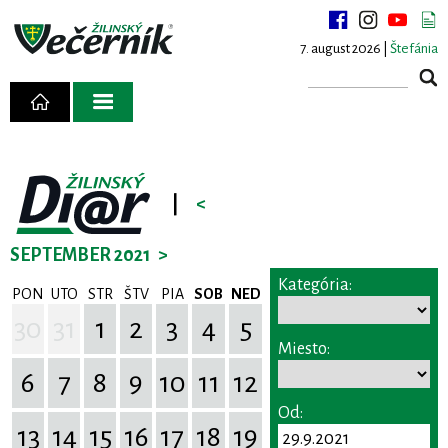
7. august 2026 |
Štefánia
|
<
SEPTEMBER 2021
>
Kategória:
PON
UTO
STR
ŠTV
PIA
SOB
NED
30
31
1
2
3
4
5
Miesto:
6
7
8
9
10
11
12
Od:
13
14
15
16
17
18
19