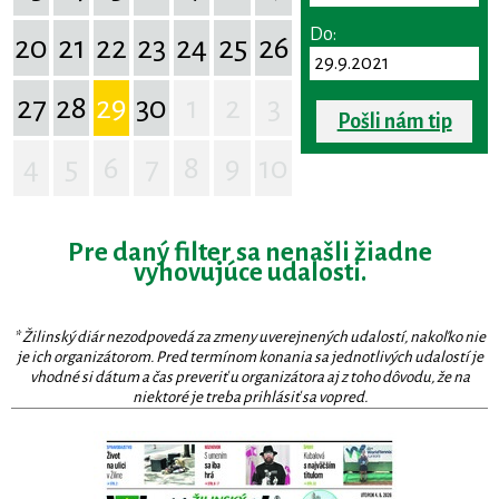
Do:
20
21
22
23
24
25
26
27
28
29
30
1
2
3
Pošli nám tip
4
5
6
7
8
9
10
Pre daný filter sa nenašli žiadne
vyhovujúce udalosti.
* Žilinský diár nezodpovedá za zmeny uverejnených udalostí, nakoľko nie
je ich organizátorom. Pred termínom konania sa jednotlivých udalostí je
vhodné si dátum a čas preveriť u organizátora aj z toho dôvodu, že na
niektoré je treba prihlásiť sa vopred.