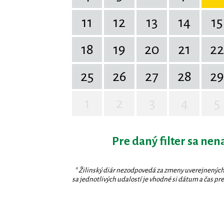
11
12
13
14
15
18
19
20
21
22
25
26
27
28
29
1
2
3
4
5
Pre daný filter sa nen
* Žilinský diár nezodpovedá za zmeny uverejnených
sa jednotlivých udalostí je vhodné si dátum a čas prev