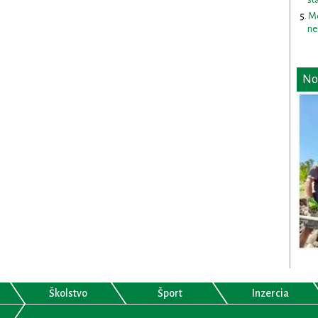
Me
ne
No
Školstvo
Šport
Inzercia