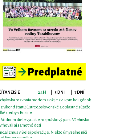
ČÍTANEJŠIE
24H
3 DNI
7 DNÍ
chylovka rozvonia medom a ožije zvukom heligónok
z víkend štartujú stredoslovenské a oblastné súťaže:
ľké derby v Rosine
i Vodnom diele vyrastie rozprávkový park. Všehrisko
vrhovali aj samotné deti
ndalizmus v Belej pokračuje. Niekto úmyselne ničí
aré lipy na cintoríne