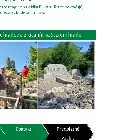
sto reaguje na kritiku Bulváru: Práce pokračujú,
dostatky bude kontrolovať
c hradov a zrúcanín na Starom hrade
Kontakt
Predplatné
Archív