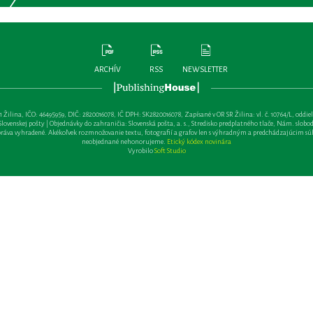
ARCHÍV
RSS
NEWSLETTER
lina, IČO: 46495959, DIČ: 2820016078, IČ DPH: SK2820016078, Zapísané v OR SR Žilina: vl. č. 10764/L, oddiel: Sa 
ovenskej pošty | Objednávky do zahraničia: Slovenská pošta, a. s., Stredisko predplatného tlače, Nám. slobody 
va vyhradené. Akékoľvek rozmnožovanie textu, fotografií a grafov len s výhradným a predchádzajúcim sú
neobjednané nehonorujeme.
Etický kódex novinára
Vyrobilo
Soft Studio