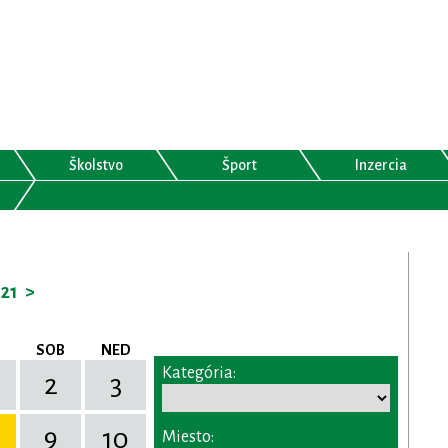
Školstvo
Šport
Inzercia
21
>
SOB
NED
Kategória:
2
3
9
10
Miesto: