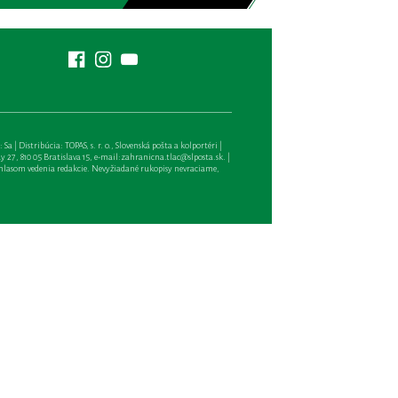
| Distribúcia: TOPAS, s. r. o., Slovenská pošta a kolportéri |
27, 810 05 Bratislava 15, e-mail:
zahranicna.tlac@slposta.sk
. |
hlasom vedenia redakcie. Nevyžiadané rukopisy nevraciame,