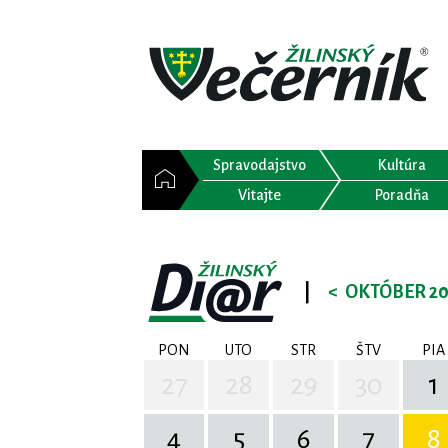
Spravodajstvo
Kultúra
Vitajte
Poradňa
|
<
OKTÓBER 20
PON
UTO
STR
ŠTV
PIA
27
28
29
30
1
4
5
6
7
8