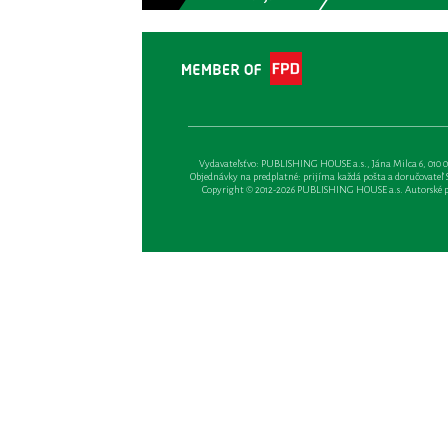
Vydavateľsťvo: PUBLISHING HOUSE a.s., Jána Milca 6, 010 01 Ži
Objednávky na predplatné: prijíma každá pošta a doručovateľ Sl
Copyright © 2012-2026 PUBLISHING HOUSE a.s. Autorské prá