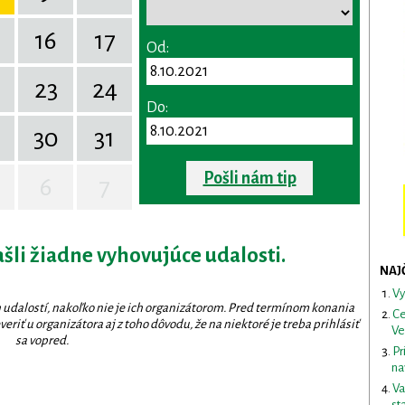
16
17
Od:
23
24
Do:
30
31
Pošli nám tip
6
7
ašli žiadne vyhovujúce udalosti.
NAJ
Vy
 udalostí, nakoľko nie je ich organizátorom. Pred termínom konania
Ce
eriť u organizátora aj z toho dôvodu, že na niektoré je treba prihlásiť
Ve
sa vopred.
Pr
na
Va
st