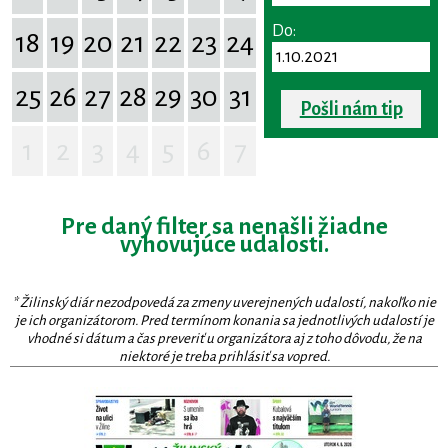
Do:
18
19
20
21
22
23
24
25
26
27
28
29
30
31
Pošli nám tip
1
2
3
4
5
6
7
Pre daný filter sa nenašli žiadne
vyhovujúce udalosti.
* Žilinský diár nezodpovedá za zmeny uverejnených udalostí, nakoľko nie
je ich organizátorom. Pred termínom konania sa jednotlivých udalostí je
vhodné si dátum a čas preveriť u organizátora aj z toho dôvodu, že na
niektoré je treba prihlásiť sa vopred.