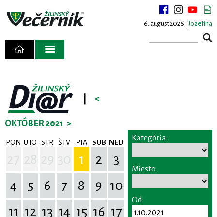
6. august 2026 |
Jozefína
|
<
OKTÓBER 2021
>
Kategória:
PON
UTO
STR
ŠTV
PIA
SOB
NED
27
28
29
30
1
2
3
Miesto:
4
5
6
7
8
9
10
Od:
11
12
13
14
15
16
17