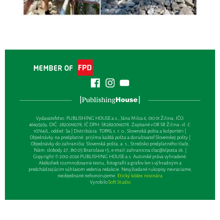
Vydavateľsťvo: PUBLISHING HOUSE a.s., Jána Milca 6, 010 01 Žilina, IČO:
46495959, DIČ: 2820016078, IČ DPH: SK2820016078, Zapísané v OR SR Žilina: vl. č.
10764/L, oddiel: Sa | Distribúcia: TOPAS, s. r. o., Slovenská pošta a kolportéri |
Objednávky na predplatné: prijíma každá pošta a doručovateľ Slovenskej pošty |
Objednávky do zahraničia: Slovenská pošta, a. s., Stredisko predplatného tlače,
Nám. slobody 27, 810 05 Bratislava 15, e-mail:
zahranicna.tlac@slposta.sk
. |
Copyright © 2012-2026 PUBLISHING HOUSE a.s. Autorské práva vyhradené.
Akékoľvek rozmnožovanie textu, fotografií a grafov len s výhradným a
predchádzajúcim súhlasom vedenia redakcie. Nevyžiadané rukopisy nevraciame,
neobjednané nehonorujeme.
Etický kódex novinára
Vyrobilo
Soft Studio