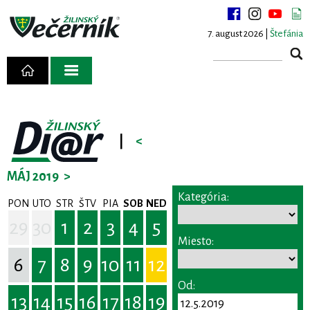
7. august 2026 |
Štefánia
|
<
MÁJ 2019
>
Kategória:
PON
UTO
STR
ŠTV
PIA
SOB
NED
29
30
1
2
3
4
5
Miesto:
6
7
8
9
10
11
12
Od:
13
14
15
16
17
18
19