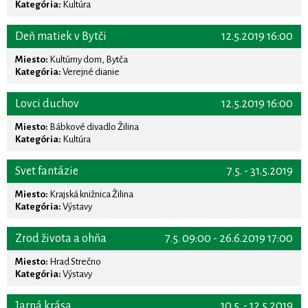
Kategória:
Kultúra
Deň matiek v Bytči
12.5.2019 16:00
Miesto:
Kultúrny dom, Bytča
Kategória:
Verejné dianie
Lovci duchov
12.5.2019 16:00
Miesto:
Bábkové divadlo Žilina
Kategória:
Kultúra
Svet fantázie
7.5. - 31.5.2019
Miesto:
Krajská knižnica Žilina
Kategória:
Výstavy
Zrod života a ohňa
7.5. 09:00 - 26.6.2019 17:00
Miesto:
Hrad Strečno
Kategória:
Výstavy
Jarná krása
10.5. - 12.5.2019