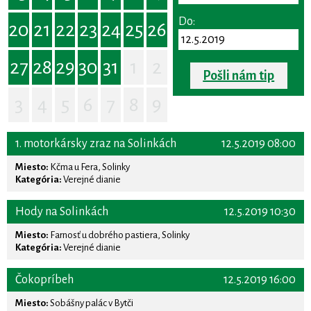
Do:
20
21
22
23
24
25
26
27
28
29
30
31
1
2
Pošli nám tip
3
4
5
6
7
8
9
1. motorkársky zraz na Solinkách
12.5.2019 08:00
Miesto:
Kčma u Fera, Solinky
Kategória:
Verejné dianie
Hody na Solinkách
12.5.2019 10:30
Miesto:
Farnosť u dobrého pastiera, Solinky
Kategória:
Verejné dianie
Čokopríbeh
12.5.2019 16:00
Miesto:
Sobášny palác v Bytči