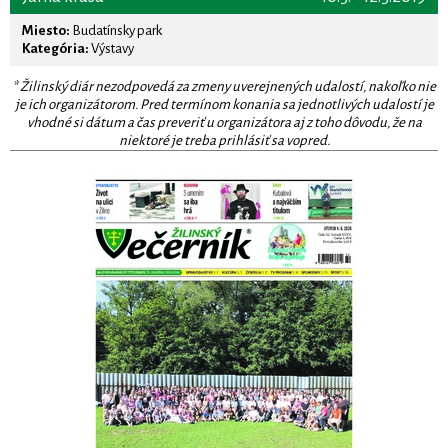
Miesto:
Budatínsky park
Kategória:
Výstavy
* Žilinský diár nezodpovedá za zmeny uverejnených udalostí, nakoľko nie
je ich organizátorom. Pred termínom konania sa jednotlivých udalostí je
vhodné si dátum a čas preveriť u organizátora aj z toho dôvodu, že na
niektoré je treba prihlásiť sa vopred.