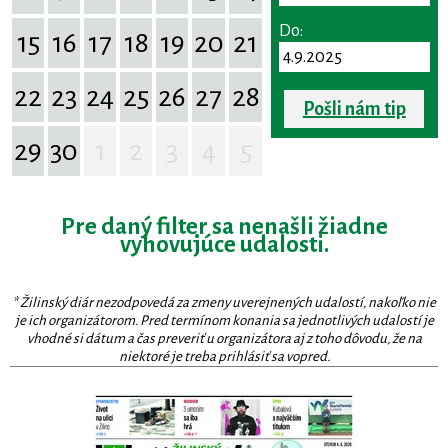
Do:
15
16
17
18
19
20
21
22
23
24
25
26
27
28
Pošli nám tip
29
30
1
2
3
4
5
Pre daný filter sa nenašli žiadne
vyhovujúce udalosti.
* Žilinský diár nezodpovedá za zmeny uverejnených udalostí, nakoľko nie
je ich organizátorom. Pred termínom konania sa jednotlivých udalostí je
vhodné si dátum a čas preveriť u organizátora aj z toho dôvodu, že na
niektoré je treba prihlásiť sa vopred.