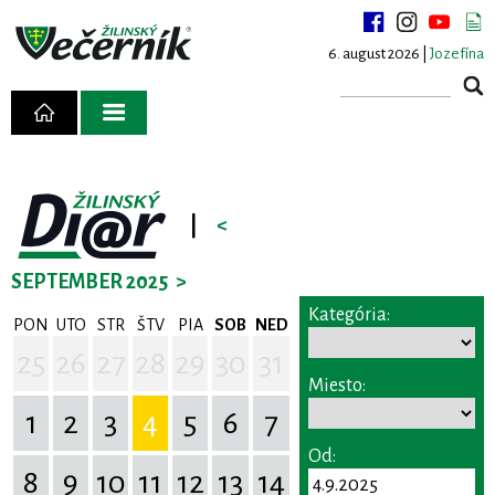
6. august 2026 |
Jozefína
|
<
SEPTEMBER 2025
>
Kategória:
PON
UTO
STR
ŠTV
PIA
SOB
NED
25
26
27
28
29
30
31
Miesto:
1
2
3
4
5
6
7
Od:
8
9
10
11
12
13
14