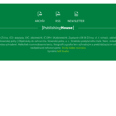
ARCHÍV
RSS
NEWSLETTER
lina, IČO: 46495959, DIČ: 2820016078, IČ DPH: SK2820016078, Zapísané v OR SR Žilina: vl. č. 10764/L, oddiel: Sa 
ovenskej pošty | Objednávky do zahraničia: Slovenská pošta, a. s., Stredisko predplatného tlače, Nám. slobody 
va vyhradené. Akékoľvek rozmnožovanie textu, fotografií a grafov len s výhradným a predchádzajúcim sú
neobjednané nehonorujeme.
Etický kódex novinára
Vyrobilo
Soft Studio