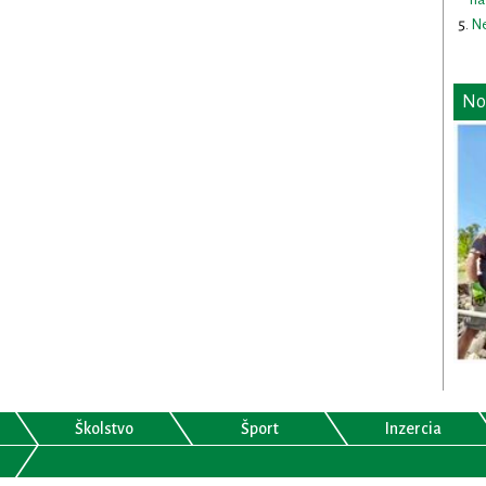
Ne
No
Školstvo
Šport
Inzercia