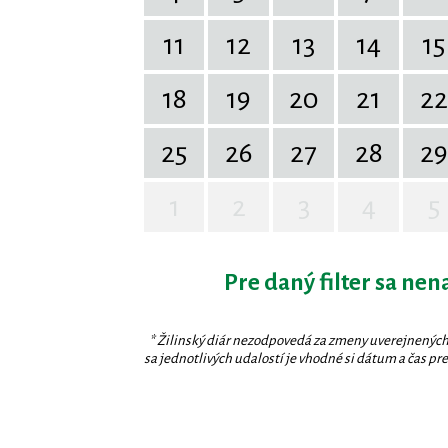
11
12
13
14
15
18
19
20
21
22
25
26
27
28
29
1
2
3
4
5
Pre daný filter sa nen
* Žilinský diár nezodpovedá za zmeny uverejnených
sa jednotlivých udalostí je vhodné si dátum a čas prev