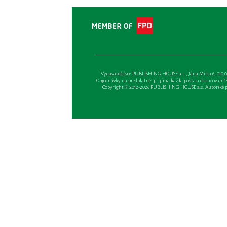
Vydavateľsťvo: PUBLISHING HOUSE a.s., Jána Milca 6, 010 01 Ži
Objednávky na predplatné: prijíma každá pošta a doručovateľ Sl
Copyright © 2012-2026 PUBLISHING HOUSE a.s. Autorské prá