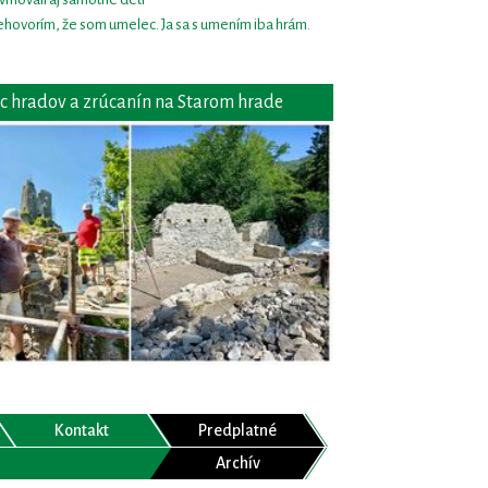
hovorím, že som umelec. Ja sa s umením iba hrám.
c hradov a zrúcanín na Starom hrade
Kontakt
Predplatné
Archív