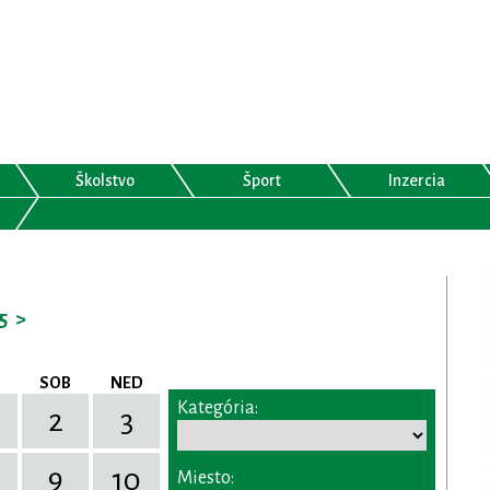
Školstvo
Šport
Inzercia
5
>
SOB
NED
Kategória:
2
3
9
10
Miesto: