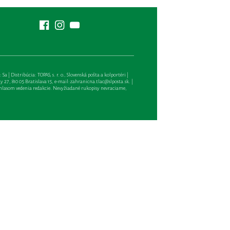
| Distribúcia: TOPAS, s. r. o., Slovenská pošta a kolportéri |
27, 810 05 Bratislava 15, e-mail:
zahranicna.tlac@slposta.sk
. |
hlasom vedenia redakcie. Nevyžiadané rukopisy nevraciame,