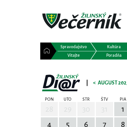
Spravodajstvo
Kultúra
Vitajte
Poradňa
|
<
AUGUST 202
PON
UTO
STR
ŠTV
PIA
28
29
30
31
1
4
5
6
7
8