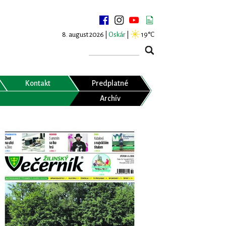
8. august 2026 |
Oskár
|
19°C
Kontakt
Predplatné
Archív