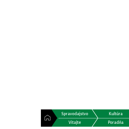
Spravodajstvo
Kultúra
Vitajte
Poradňa