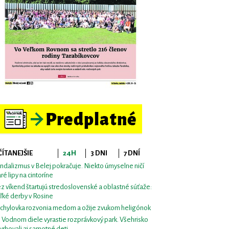
ČÍTANEJŠIE
24H
3 DNI
7 DNÍ
ndalizmus v Belej pokračuje. Niekto úmyselne ničí
aré lipy na cintoríne
z víkend štartujú stredoslovenské a oblastné súťaže:
ľké derby v Rosine
chylovka rozvonia medom a ožije zvukom heligónok
i Vodnom diele vyrastie rozprávkový park. Všehrisko
vrhovali aj samotné deti