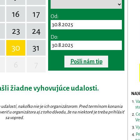
16
17
Od:
23
24
Do:
30
31
Pošli nám tip
6
7
ašli žiadne vyhovujúce udalosti.
NAJ
Va
 udalostí, nakoľko nie je ich organizátorom. Pred termínom konania
st
eriť u organizátora aj z toho dôvodu, že na niektoré je treba prihlásiť
Ce
sa vopred.
Ve
Vy
Pr
na