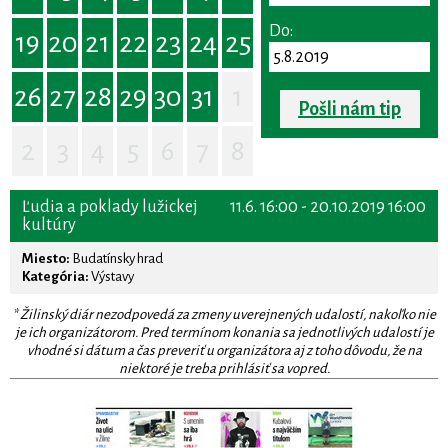
Do:
19
20
21
22
23
24
25
26
27
28
29
30
31
1
Pošli nám tip
2
3
4
5
6
7
8
Ľudia a poklady lužickej
11.6. 16:00 - 20.10.2019 16:00
kultúry
Miesto:
Budatínsky hrad
Kategória:
Výstavy
* Žilinský diár nezodpovedá za zmeny uverejnených udalostí, nakoľko nie
je ich organizátorom. Pred termínom konania sa jednotlivých udalostí je
vhodné si dátum a čas preveriť u organizátora aj z toho dôvodu, že na
niektoré je treba prihlásiť sa vopred.