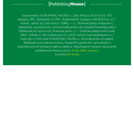
Vydavateľsťvo: PUBLISHING HOUSE a.s., Jána Milca 6, 010 01 Žilina, IČO:
46495959, DIČ: 2820016078, IČ DPH: SK2820016078, Zapísané v OR SR Žilina: vl. č.
10764/L, oddiel: Sa | Distribúcia: TOPAS, s. r. o., Slovenská pošta a kolportéri |
Objednávky na predplatné: prijíma každá pošta a doručovateľ Slovenskej pošty |
Objednávky do zahraničia: Slovenská pošta, a. s., Stredisko predplatného tlače,
Nám. slobody 27, 810 05 Bratislava 15, e-mail:
zahranicna.tlac@slposta.sk
. |
Copyright © 2012-2026 PUBLISHING HOUSE a.s. Autorské práva vyhradené.
Akékoľvek rozmnožovanie textu, fotografií a grafov len s výhradným a
predchádzajúcim súhlasom vedenia redakcie. Nevyžiadané rukopisy nevraciame,
neobjednané nehonorujeme.
Etický kódex novinára
Vyrobilo
Soft Studio