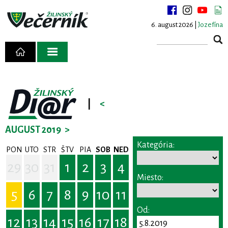
6. august 2026 |
Jozefína
|
<
AUGUST 2019
>
Kategória:
PON
UTO
STR
ŠTV
PIA
SOB
NED
29
30
31
1
2
3
4
Miesto:
5
6
7
8
9
10
11
Od:
12
13
14
15
16
17
18