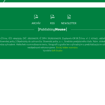
ARCHÍV
RSS
NEWSLETTER
lina, IČO: 46495959, DIČ: 2820016078, IČ DPH: SK2820016078, Zapísané v OR SR Žilina: vl. č. 10764/L, oddiel: Sa 
ovenskej pošty | Objednávky do zahraničia: Slovenská pošta, a. s., Stredisko predplatného tlače, Nám. slobody 
va vyhradené. Akékoľvek rozmnožovanie textu, fotografií a grafov len s výhradným a predchádzajúcim sú
neobjednané nehonorujeme.
Etický kódex novinára
Vyrobilo
Soft Studio