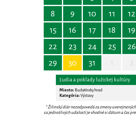
8
9
10
11
12
15
16
17
18
19
22
23
24
25
26
29
30
31
1
2
Ľudia a poklady lužickej kultúry
Miesto:
Budatínsky hrad
Kategória:
Výstavy
* Žilinský diár nezodpovedá za zmeny uverejnených
sa jednotlivých udalostí je vhodné si dátum a čas prev