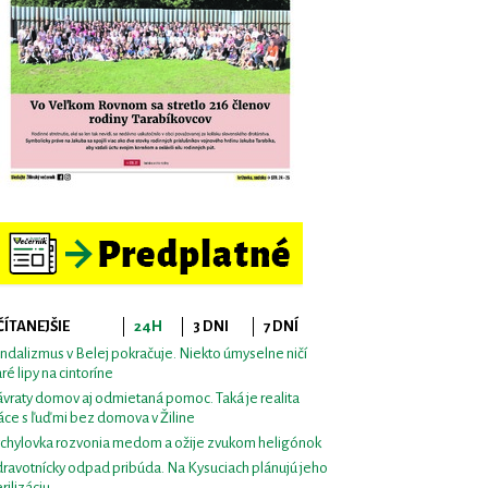
ČÍTANEJŠIE
24H
3 DNI
7 DNÍ
ndalizmus v Belej pokračuje. Niekto úmyselne ničí
aré lipy na cintoríne
vraty domov aj odmietaná pomoc. Taká je realita
áce s ľuďmi bez domova v Žiline
chylovka rozvonia medom a ožije zvukom heligónok
ravotnícky odpad pribúda. Na Kysuciach plánujú jeho
erilizáciu