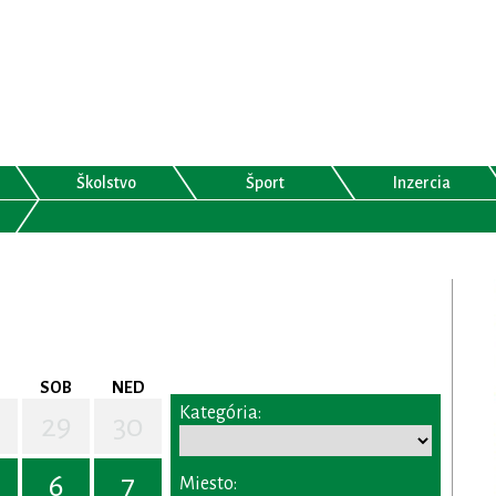
Školstvo
Šport
Inzercia
SOB
NED
Kategória:
29
30
6
7
Miesto: