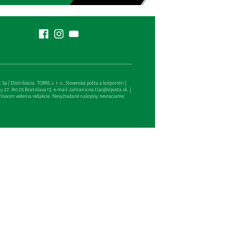
| Distribúcia: TOPAS, s. r. o., Slovenská pošta a kolportéri |
27, 810 05 Bratislava 15, e-mail:
zahranicna.tlac@slposta.sk
. |
hlasom vedenia redakcie. Nevyžiadané rukopisy nevraciame,