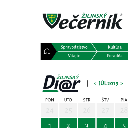
Spravodajstvo
Kultúra
Vitajte
Poradňa
|
<
JÚL 2019
>
PON
UTO
STR
ŠTV
PIA
24
25
26
27
28
1
2
3
4
5