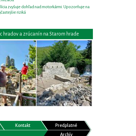
lícia zvyšuje dohľad nad motorkármi. Upozorňuje na
jčastejšie riziká
c hradov a zrúcanín na Starom hrade
Kontakt
Predplatné
Archív