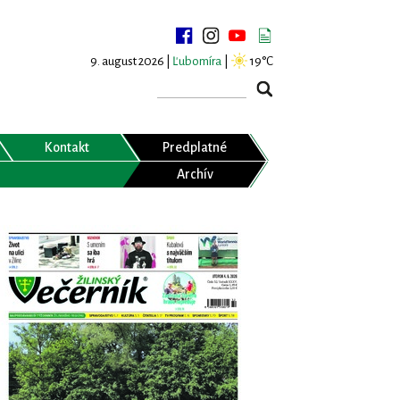
9. august 2026 |
Ľubomíra
|
19°C
Kontakt
Predplatné
Archív