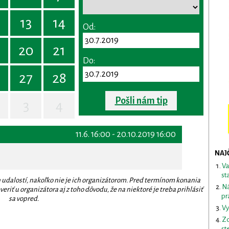
13
14
Od:
20
21
Do:
27
28
Pošli nám tip
3
4
11.6. 16:00 - 20.10.2019 16:00
NAJ
Va
st
 udalostí, nakoľko nie je ich organizátorom. Pred termínom konania
Ná
eriť u organizátora aj z toho dôvodu, že na niektoré je treba prihlásiť
pr
sa vopred.
Vy
Zd
st