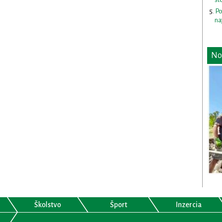
Po
na
No
Školstvo
Šport
Inzercia