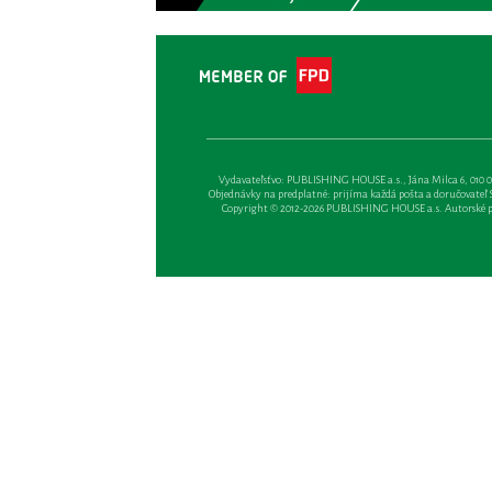
Vydavateľsťvo: PUBLISHING HOUSE a.s., Jána Milca 6, 010 01 Ži
Objednávky na predplatné: prijíma každá pošta a doručovateľ Sl
Copyright © 2012-2026 PUBLISHING HOUSE a.s. Autorské prá