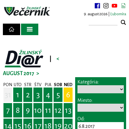
9. august 2026 |
Ľubomíra
|
<
AUGUST 2017
>
Kategória:
PON
UTO
STR
ŠTV
PIA
SOB
NED
31
1
2
3
4
5
6
Miesto:
7
8
9
10
11
12
13
Od:
14
15
16
17
18
19
20