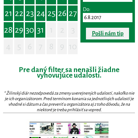
Do:
21
22
23
24
25
26
27
28
29
30
31
1
2
3
Pošli nám tip
4
5
6
7
8
9
10
Pre daný filter sa nenašli žiadne
vyhovujúce udalosti.
* Žilinský diár nezodpovedá za zmeny uverejnených udalostí, nakoľko nie
je ich organizátorom. Pred termínom konania sa jednotlivých udalostí je
vhodné si dátum a čas preveriť u organizátora aj z toho dôvodu, že na
niektoré je treba prihlásiť sa vopred.