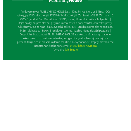
Vydavateľsťvo: PUBLISHING HOUSE a.s., Jána Milca 6, 010 01 Žilina, IČO:
46495959, DIČ: 2820016078, IČ DPH: SK2820016078, Zapísané v OR SR Žilina: vl. č.
10764/L, oddiel: Sa | Distribúcia: TOPAS, s. r. o., Slovenská pošta a kolportéri |
Objednávky na predplatné: prijíma každá pošta a doručovateľ Slovenskej pošty |
Objednávky do zahraničia: Slovenská pošta, a. s., Stredisko predplatného tlače,
Nám. slobody 27, 810 05 Bratislava 15, e-mail:
zahranicna.tlac@slposta.sk
. |
Copyright © 2012-2026 PUBLISHING HOUSE a.s. Autorské práva vyhradené.
Akékoľvek rozmnožovanie textu, fotografií a grafov len s výhradným a
predchádzajúcim súhlasom vedenia redakcie. Nevyžiadané rukopisy nevraciame,
neobjednané nehonorujeme.
Etický kódex novinára
Vyrobilo
Soft Studio