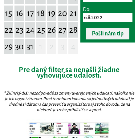
Do:
15
16
17
18
19
20
21
22
23
24
25
26
27
28
Pošli nám tip
29
30
31
1
2
3
4
Pre daný filter sa nenašli žiadne
vyhovujúce udalosti.
* Žilinský diár nezodpovedá za zmeny uverejnených udalostí, nakoľko nie
je ich organizátorom. Pred termínom konania sa jednotlivých udalostí je
vhodné si dátum a čas preveriť u organizátora aj z toho dôvodu, že na
niektoré je treba prihlásiť sa vopred.