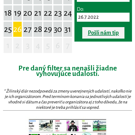
Do:
18
19
20
21
22
23
24
25
26
27
28
29
30
31
Pošli nám tip
1
2
3
4
5
6
7
Pre daný filter sa nenašli žiadne
vyhovujúce udalosti.
* Žilinský diár nezodpovedá za zmeny uverejnených udalostí, nakoľko nie
je ich organizátorom. Pred termínom konania sa jednotlivých udalostí je
vhodné si dátum a čas preveriť u organizátora aj z toho dôvodu, že na
niektoré je treba prihlásiť sa vopred.