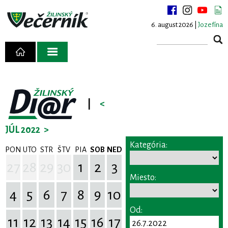
6. august 2026 |
Jozefína
|
<
JÚL 2022
>
Kategória:
PON
UTO
STR
ŠTV
PIA
SOB
NED
27
28
29
30
1
2
3
Miesto:
4
5
6
7
8
9
10
Od:
11
12
13
14
15
16
17