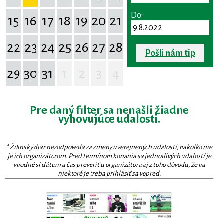
Do:
15
16
17
18
19
20
21
22
23
24
25
26
27
28
Pošli nám tip
29
30
31
1
2
3
4
Pre daný filter sa nenašli žiadne
vyhovujúce udalosti.
* Žilinský diár nezodpovedá za zmeny uverejnených udalostí, nakoľko nie
je ich organizátorom. Pred termínom konania sa jednotlivých udalostí je
vhodné si dátum a čas preveriť u organizátora aj z toho dôvodu, že na
niektoré je treba prihlásiť sa vopred.