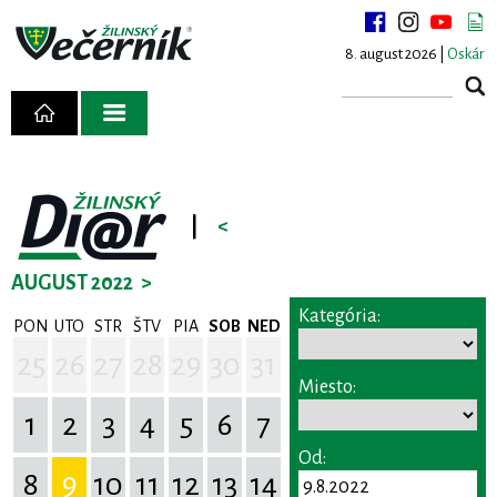
8. august 2026 |
Oskár
|
<
AUGUST 2022
>
Kategória:
PON
UTO
STR
ŠTV
PIA
SOB
NED
25
26
27
28
29
30
31
Miesto:
1
2
3
4
5
6
7
Od:
8
9
10
11
12
13
14