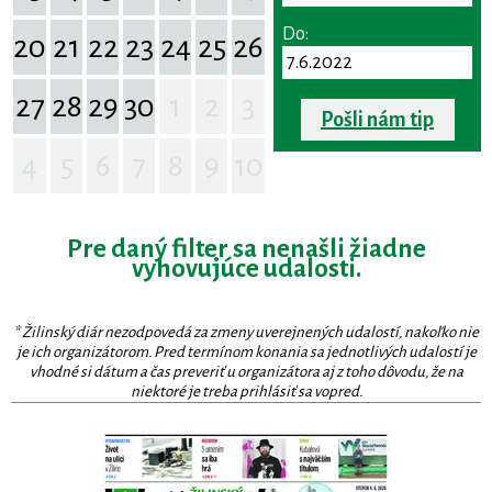
Do:
20
21
22
23
24
25
26
27
28
29
30
1
2
3
Pošli nám tip
4
5
6
7
8
9
10
Pre daný filter sa nenašli žiadne
vyhovujúce udalosti.
* Žilinský diár nezodpovedá za zmeny uverejnených udalostí, nakoľko nie
je ich organizátorom. Pred termínom konania sa jednotlivých udalostí je
vhodné si dátum a čas preveriť u organizátora aj z toho dôvodu, že na
niektoré je treba prihlásiť sa vopred.