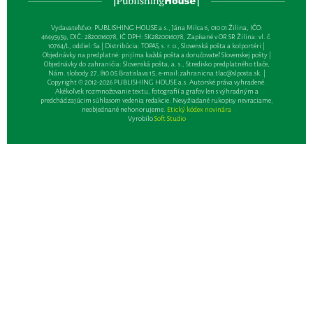
Vydavateľsťvo: PUBLISHING HOUSE a.s., Jána Milca 6, 010 01 Žilina, IČO:
46495959, DIČ: 2820016078, IČ DPH: SK2820016078, Zapísané v OR SR Žilina: vl. č.
10764/L, oddiel: Sa | Distribúcia: TOPAS, s. r. o., Slovenská pošta a kolportéri |
Objednávky na predplatné: prijíma každá pošta a doručovateľ Slovenskej pošty |
Objednávky do zahraničia: Slovenská pošta, a. s., Stredisko predplatného tlače,
Nám. slobody 27, 810 05 Bratislava 15, e-mail:
zahranicna.tlac@slposta.sk
. |
Copyright © 2012-2026 PUBLISHING HOUSE a.s. Autorské práva vyhradené.
Akékoľvek rozmnožovanie textu, fotografií a grafov len s výhradným a
predchádzajúcim súhlasom vedenia redakcie. Nevyžiadané rukopisy nevraciame,
neobjednané nehonorujeme.
Etický kódex novinára
Vyrobilo
Soft Studio