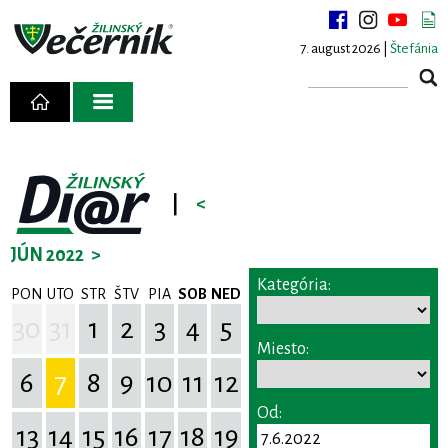
7. august 2026 |
Štefánia
|
<
JÚN 2022
>
Kategória:
PON
UTO
STR
ŠTV
PIA
SOB
NED
30
31
1
2
3
4
5
Miesto:
6
7
8
9
10
11
12
Od:
13
14
15
16
17
18
19