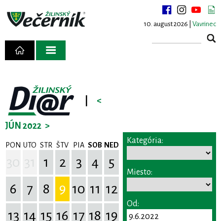
10. august 2026 |
Vavrinec
|
<
JÚN 2022
>
Kategória:
PON
UTO
STR
ŠTV
PIA
SOB
NED
30
31
1
2
3
4
5
Miesto:
6
7
8
9
10
11
12
Od:
13
14
15
16
17
18
19