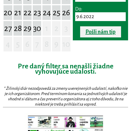
Do:
20
21
22
23
24
25
26
27
28
29
30
1
2
3
Pošli nám tip
4
5
6
7
8
9
10
Pre daný filter sa nenašli žiadne
vyhovujúce udalosti.
* Žilinský diár nezodpovedá za zmeny uverejnených udalostí, nakoľko nie
je ich organizátorom. Pred termínom konania sa jednotlivých udalostí je
vhodné si dátum a čas preveriť u organizátora aj z toho dôvodu, že na
niektoré je treba prihlásiť sa vopred.