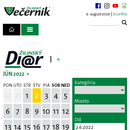
6. august 2026 |
Jozefína
|
<
JÚN 2022
>
Kategória:
PON
UTO
STR
ŠTV
PIA
SOB
NED
30
31
1
2
3
4
5
Miesto:
6
7
8
9
10
11
12
Od:
13
14
15
16
17
18
19