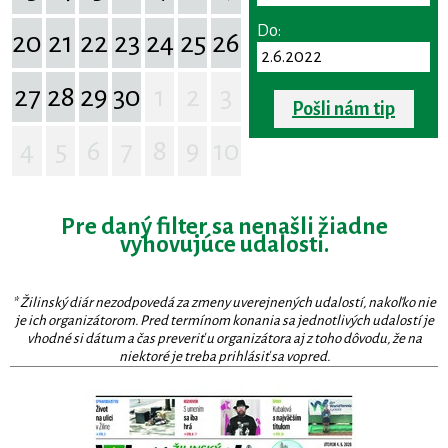
Do:
20
21
22
23
24
25
26
27
28
29
30
1
2
3
Pošli nám tip
4
5
6
7
8
9
10
Pre daný filter sa nenašli žiadne
vyhovujúce udalosti.
* Žilinský diár nezodpovedá za zmeny uverejnených udalostí, nakoľko nie
je ich organizátorom. Pred termínom konania sa jednotlivých udalostí je
vhodné si dátum a čas preveriť u organizátora aj z toho dôvodu, že na
niektoré je treba prihlásiť sa vopred.