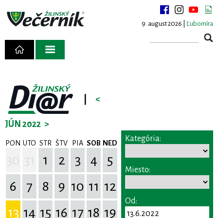
9. august 2026 |
Ľubomíra
|
<
JÚN 2022
>
Kategória:
PON
UTO
STR
ŠTV
PIA
SOB
NED
30
31
1
2
3
4
5
Miesto:
6
7
8
9
10
11
12
Od:
13
14
15
16
17
18
19