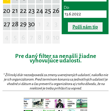
Do:
20
21
22
23
24
25
26
27
28
29
30
1
2
3
Pošli nám tip
4
5
6
7
8
9
10
Pre daný filter sa nenašli žiadne
vyhovujúce udalosti.
* Žilinský diár nezodpovedá za zmeny uverejnených udalostí, nakoľko nie
je ich organizátorom. Pred termínom konania sa jednotlivých udalostí je
vhodné si dátum a čas preveriť u organizátora aj z toho dôvodu, že na
niektoré je treba prihlásiť sa vopred.