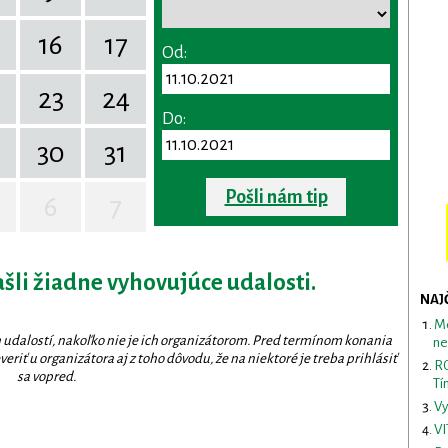
16
17
Od:
23
24
Do:
30
31
Pošli nám tip
6
7
ašli žiadne vyhovujúce udalosti.
NAJ
Me
 udalostí, nakoľko nie je ich organizátorom. Pred termínom konania
ne
eriť u organizátora aj z toho dôvodu, že na niektoré je treba prihlásiť
RO
sa vopred.
Tí
Vy
VI