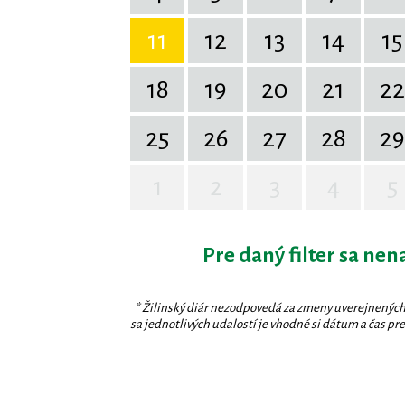
11
12
13
14
15
18
19
20
21
22
25
26
27
28
29
1
2
3
4
5
Pre daný filter sa nen
* Žilinský diár nezodpovedá za zmeny uverejnených
sa jednotlivých udalostí je vhodné si dátum a čas prev