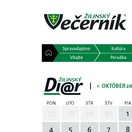
Spravodajstvo
Kultúra
Vitajte
Poradňa
|
<
OKTÓBER 20
PON
UTO
STR
ŠTV
PIA
27
28
29
30
1
4
5
6
7
8