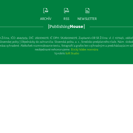
ARCHÍV
RSS
NEWSLETTER
lina, IČO: 46495959, DIČ: 2820016078, IČ DPH: SK2820016078, Zapísané v OR SR Žilina: vl. č. 10764/L, oddiel: Sa 
ovenskej pošty | Objednávky do zahraničia: Slovenská pošta, a. s., Stredisko predplatného tlače, Nám. slobody 
va vyhradené. Akékoľvek rozmnožovanie textu, fotografií a grafov len s výhradným a predchádzajúcim sú
neobjednané nehonorujeme.
Etický kódex novinára
Vyrobilo
Soft Studio