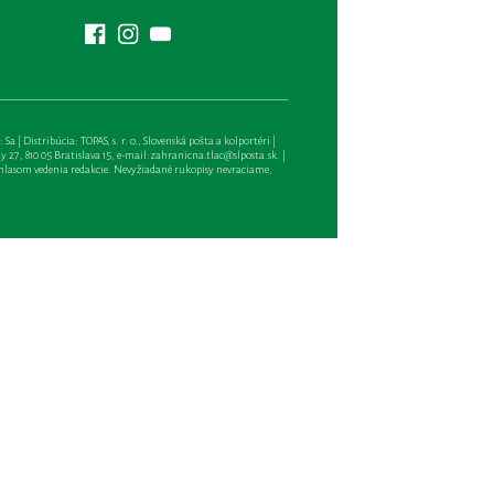
| Distribúcia: TOPAS, s. r. o., Slovenská pošta a kolportéri |
27, 810 05 Bratislava 15, e-mail:
zahranicna.tlac@slposta.sk
. |
hlasom vedenia redakcie. Nevyžiadané rukopisy nevraciame,