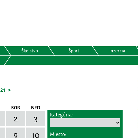
Školstvo
Šport
Inzercia
21
>
SOB
NED
Kategória:
2
3
9
10
Miesto: