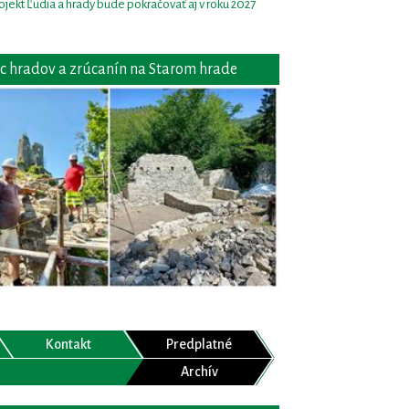
ojekt Ľudia a hrady bude pokračovať aj v roku 2027
c hradov a zrúcanín na Starom hrade
Kontakt
Predplatné
Archív