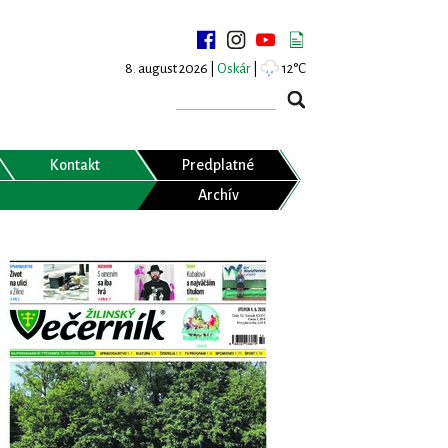
8. august 2026 |
Oskár
|
12°C
Kontakt
Predplatné
Archív