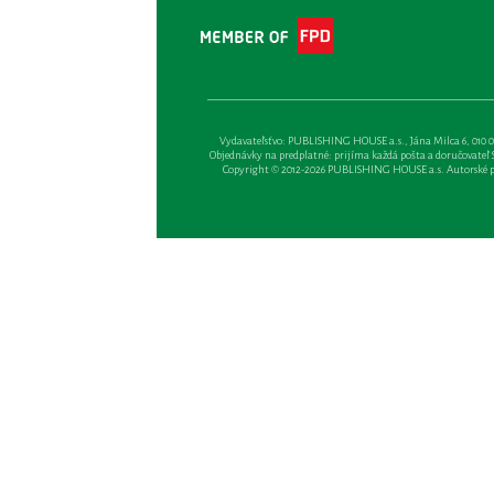
Vydavateľsťvo: PUBLISHING HOUSE a.s., Jána Milca 6, 010 01 Ži
Objednávky na predplatné: prijíma každá pošta a doručovateľ Sl
Copyright © 2012-2026 PUBLISHING HOUSE a.s. Autorské prá