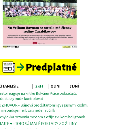
ČÍTANEJŠIE
24H
3 DNI
7 DNÍ
sto reaguje na kritiku Bulváru: Práce pokračujú,
dostatky bude kontrolovať
ZHOVOR - Bánová pred štartom ligy s jasnými cieľmi:
m nebudujeme iba na jeden ročník
chylovka rozvonia medom a ožije zvukom heligónok
TAJTE ♥ - TOTO SÚ MALÉ POKLADY ZO ŽILINY