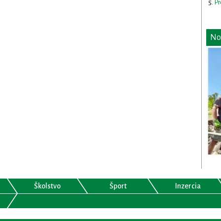
Pr
No
Školstvo
Šport
Inzercia