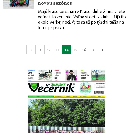
novou sezónou
Majú krasokorčuliari v Kraso klube Žilina v lete
voľno? To veru nie. Voľno si deti z klubu užijú iba
okolo Veľkej noci. Aj to sa už po týždni tešia na
letnú prípravu.
«
‹
12
13
14
15
16
›
»