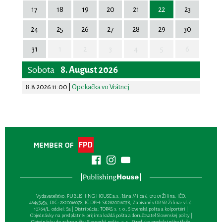
17
18
19
20
21
22
23
24
25
26
27
28
29
30
31
1
2
3
4
5
6
Sobota
8. August 2026
8.8.2026 11:00
|
Opekačka vo Vrátnej
Vydavateľsťvo: PUBLISHING HOUSE a.s., Jána Milca 6, 010 01 Žilina, IČO:
46495959, DIČ: 2820016078, IČ DPH: SK2820016078, Zapísané v OR SR Žilina: vl. č.
10764/L, oddiel: Sa | Distribúcia: TOPAS, s. r. o., Slovenská pošta a kolportéri |
Objednávky na predplatné: prijíma každá pošta a doručovateľ Slovenskej pošty |
Objednávky do zahraničia: Slovenská pošta, a. s., Stredisko predplatného tlače,