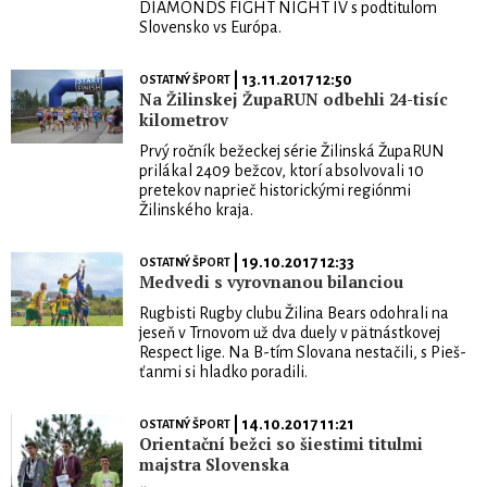
DIAMONDS FIGHT NIGHT IV s podtitulom
Slovensko vs Európa.
| 13.11.2017 12:50
OSTATNÝ ŠPORT
Na Žilinskej ŽupaRUN odbehli 24-tisíc
kilometrov
Prvý ročník bežeckej série Žilinská ŽupaRUN
prilákal 2409 bežcov, ktorí absolvovali 10
pretekov naprieč historickými regiónmi
Žilinského kraja.
| 19.10.2017 12:33
OSTATNÝ ŠPORT
Medvedi s vyrovnanou bilanciou
Rugbisti Rugby clubu Žilina Bears odohrali na
jeseň v Trnovom už dva duely v pätnástkovej
Respect lige. Na B-tím Slovana nestačili, s Pieš­
ťanmi si hladko poradili.
| 14.10.2017 11:21
OSTATNÝ ŠPORT
Orientační bežci so šiestimi titulmi
majstra Slovenska