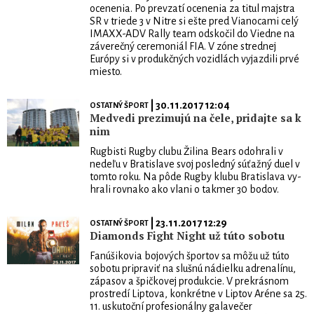
ocenenia. Po prevzatí ocenenia za titul majstra
SR v triede 3 v Nitre si ešte pred Vianocami celý
IMAXX-ADV Rally team odskočil do Viedne na
záverečný ceremoniál FIA. V zóne strednej
Európy si v produkčných vozidlách vyjazdili prvé
miesto.
| 30.11.2017 12:04
OSTATNÝ ŠPORT
Medvedi prezimujú na čele, pridajte sa k
nim
Rugbisti Rugby clubu Žili­na Bears odohrali v
nedeľu v Bratislave svoj posledný súťažný duel v
tomto roku. Na pôde Rugby klubu Bratislava vy­
hrali rovnako ako vlani o takmer 30 bodov.
| 23.11.2017 12:29
OSTATNÝ ŠPORT
Diamonds Fight Night už túto sobotu
Fanúšikovia bojových špor­tov sa môžu už túto
sobotu pripraviť na slušnú nádielku adrenalínu,
zápasov a špičkovej produkcie. V prekrásnom
pro­stredí Liptova, konkrétne v Liptov Aréne sa 25.
11. uskutoční profe­sionálny galavečer