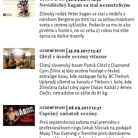
Neviditeľný Sagan sa stal nesmrteľným
Žilinský rodák Peter Sagan sa stal v nedeľu v
nórskom Bergene po tretí raz za sebou majstrom
sveta v cestnej cyklistike. Podarilo sa mu to ako
prvému v histórii, no vo veku 27 rokov má ešte
šancu na ďalšie triumfy.
| 25.09.2017 13:47
OSTATNÝ ŠPORT
Glézl v úvode sezóny víťazne
Elitný slovenský boxer Patrik Glézl z Diamond
Gym Žilina aj túto sezónu hosťuje v českej
extralige boxu, kde zastupuje farby BC Tŕeboň.
Uplynulý víkend sa konalo v Třeboni 1. kolo, kde
Žilinčana čakal silný súper Dušan Kabát z Amex
Dečín, netradične vo váhe do 81 kg.
| 08.09.2017 12:31
OSTATNÝ ŠPORT
Úspešný začiatok sezóny
Prvú septembrovú sobotu mal premiéru v
profesionálnom ringu Jakub Sloviak na podujatí
Muay Thai Evening v Trenčíne proti domácemu