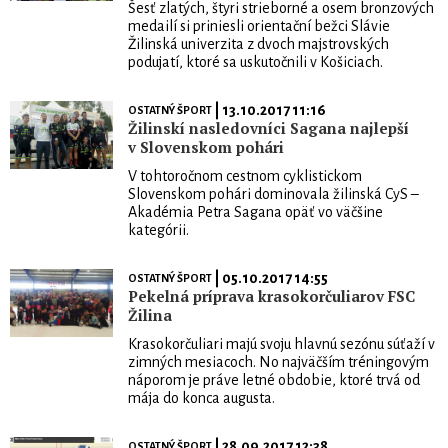
Šesť zlatých, štyri strieborné a osem bronzových
medailí si priniesli orientační bežci Slávie
Žilinská univerzita z dvoch majstrovských
podujatí, ktoré sa uskutočnili v Košiciach.
| 13.10.2017 11:16
OSTATNÝ ŠPORT
Žilinskí nasledovníci Sagana najlepší
v Slovenskom pohári
V tohtoročnom cestnom cyklistickom
Slovenskom pohári dominovala žilinská CyS –
Akadémia Petra Sagana opäť vo väčšine
kategórii.
| 05.10.2017 14:55
OSTATNÝ ŠPORT
Pekelná príprava krasokorčuliarov FSC
Žilina
Krasokorčuliari majú svoju hlavnú sezónu súťaží v
zimných mesiacoch. No najväčším tréningovým
náporom je práve letné obdobie, ktoré trvá od
mája do konca augusta.
| 28.09.2017 12:38
OSTATNÝ ŠPORT