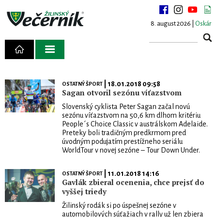
8. august 2026 |
Oskár
| 18.01.2018 09:58
OSTATNÝ ŠPORT
Sagan otvoril sezónu víťazstvom
Slovenský cyklista Pe­ter Sagan začal novú
sezónu víťazstvom na 50,6 km dlhom kritériu
People´s Choice Classic v austrálskom Ade­laide.
Preteky boli tradičným predkrmom pred
úvodným podujatím prestížneho seri­álu
WorldTour v novej sezó­ne – Tour Down Under.
| 11.01.2018 14:16
OSTATNÝ ŠPORT
Gavlák zbieral ocenenia, chce prejsť do
vyššej triedy
Žilinský rodák si po úspešnej sezóne v
automobilových súťažiach v rally už len zbiera