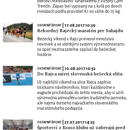
borcovi Miroslavovi Tuharskému z Victory Gym
Trenčín. Zápas bol vypísaný na 3 kolá po dvoch
minútach podľa pravidiel K1 vo váhe do 75 kg.
| 17.08.2017 10:39
OSTATNÝ ŠPORT
Rekordný Rajecký maratón pre Sahajdu
Bežecký víkend v Rajci priniesol množstvo
noviniek a so všetkými svojimi výnimočnosťami
sa opäť nezmazateľne zapísal do bežeckej
histórie.
| 10.08.2017 10:52
OSTATNÝ ŠPORT
Do Rajca mieri slovenská bežecká elita
Už najbližší víkend sa ulice Rajca zaplnia
tisíckami návštevníkov, ktorí každoročne v
auguste prichádzajú do tohto mesta, aby si užili
výnimočnú atmosféru nielen tradičného jarmoku,
ale najmä tretieho najväčšieho slovenského
maratónskeho podujatia.
| 27.07.2017 14:23
OSTATNÝ ŠPORT
Športovci z Kraso klubu už zaberajú pred