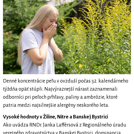
Denné koncentrácie peľu v ovzduší počas 32. kalendárneho
týždňa opäť stúpli. Najvýraznejší nárast zaznamenali
odborníci pri peľoch pŕhľavy, paliny a ambrózie, ktoré
patria medzi najsilnejšie alergény neskorého leta.
Vysoké hodnoty v Žiline, Nitre a Banskej Bystrici
Ako uvádza RNDr. Janka Lafférsová z Regionálneho úradu
verejného zdravotníctva v Banskej Bystrici, dominancia