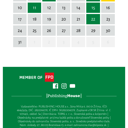
10
11
12
13
14
15
16
17
18
19
20
21
22
23
24
25
26
27
28
29
30
31
1
2
3
4
5
6
Vydavateľsťvo: PUBLISHING HOUSE a.s., Jána Milca 6, 010 01 Žilina, IČO:
46495959, DIČ: 2820016078, IČ DPH: SK2820016078, Zapísané v OR SR Žilina: vl. č.
10764/L, oddiel: Sa | Distribúcia: TOPAS, s. r. o., Slovenská pošta a kolportéri |
Objednávky na predplatné: prijíma každá pošta a doručovateľ Slovenskej pošty |
Objednávky do zahraničia: Slovenská pošta, a. s., Stredisko predplatného tlače,
Nám. slobody 27, 810 05 Bratislava 15, e-mail:
zahranicna.tlac@slposta.sk
. |