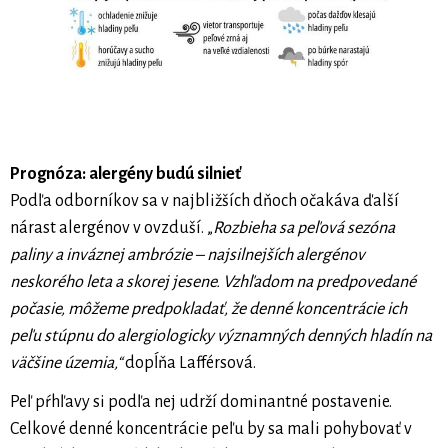
Prognóza: alergény budú silnieť
Podľa odborníkov sa v najbližších dňoch očakáva ďalší
nárast alergénov v ovzduší. „
Rozbieha sa peľová sezóna
paliny a inváznej ambrózie – najsilnejších alergénov
neskorého leta a skorej jesene. Vzhľadom na predpovedané
počasie, môžeme predpokladať, že denné koncentrácie ich
peľu stúpnu do alergiologicky významných denných hladín na
väčšine územia,“
dopĺňa Lafférsová.
Peľ pŕhľavy si podľa nej udrží dominantné postavenie.
Celkové denné koncentrácie peľu by sa mali pohybovať v