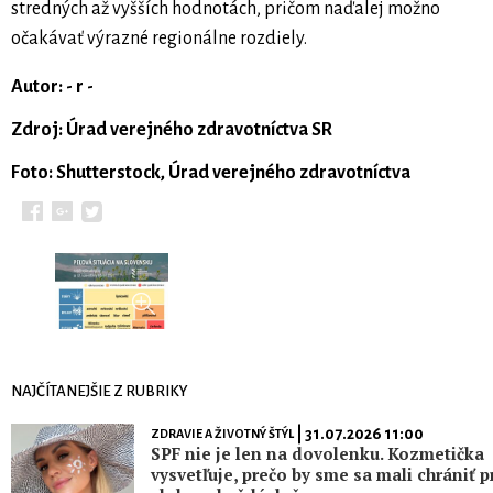
stredných až vyšších hodnotách, pričom naďalej možno
očakávať výrazné regionálne rozdiely.
Autor: - r -
Zdroj: Úrad verejného zdravotníctva SR
Foto: Shutterstock, Úrad verejného zdravotníctva
NAJČÍTANEJŠIE Z RUBRIKY
| 31.07.2026 11:00
ZDRAVIE A ŽIVOTNÝ ŠTÝL
SPF nie je len na dovolenku. Kozmetička
vysvetľuje, prečo by sme sa mali chrániť p