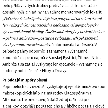
peľu pŕhľavovitých druhov pretrváva a ich koncentrácie
dosiahli vyššie hladiny na väčšine monitorovaných lokalít.
„Peľ tráv z čeľade lipnicovitých sa pohyboval na celom území
len v nízkych koncentráciách a nedosahoval alergiologicky
významné denné hladiny. Ďalšie silné alergény neskorého leta
– palina a ambrózia – postupne pribúdajú, ich peľ zachytili
všetky monitorovacie stanice,“
informovala Lafférsová. V
prípade paliny odborníci zaznamenali významné
koncentrácie peľu najmä v Banskej Bystrici, Žiline a Nitre.
Ambrózia sa zatiaľ vyskytuje len ojedinele – významnejšie
hodnoty boli hlásené z Nitry a Trnavy.
Pribúdajú aj spóry plesní
Popri peľoch sa v ovzduší vyskytuje aj vysoké množstvo spór
mikroskopických húb, najmä rodov Cladospórium a
Alternária. Tie predstavujú ďalší zdroj ťažkostí pre
alergikov, obzvlášť počas teplého a vlhkého počasia. Peľové