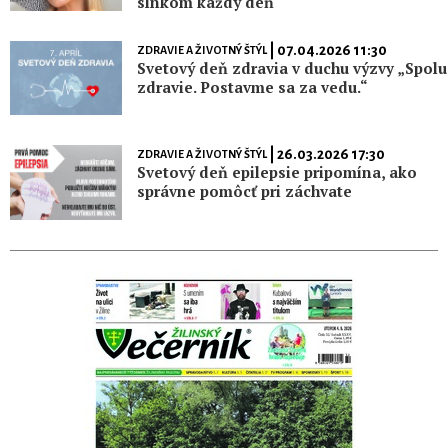
slnkom každý deň
| 07.04.2026 11:30
ZDRAVIE A ŽIVOTNÝ ŠTÝL
Svetový deň zdravia v duchu výzvy „Spolu
zdravie. Postavme sa za vedu.“
| 26.03.2026 17:30
ZDRAVIE A ŽIVOTNÝ ŠTÝL
Svetový deň epilepsie pripomína, ako
správne pomôcť pri záchvate