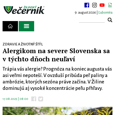
9. august 2026 |
Ľubomíra
ZDRAVIE A ŽIVOTNÝ ŠTÝL
Alergikom na severe Slovenska sa
v týchto dňoch neuľaví
Trápia vás alergie? Prognóza na koniec augusta vás
asi veľmi nepoteší. V ovzduší pribúda peľ paliny a
ambrózie, ktorých sezóna práve začína. V Žiline
dominujú aj vysoké koncentrácie peľu pŕhľavy.
17.08.2025 | 08:00