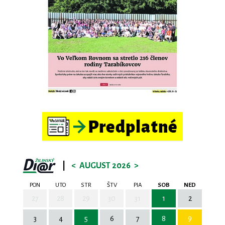
|
<
AUGUST 2026
>
PON
UTO
STR
ŠTV
PIA
SOB
NED
27
28
29
30
31
1
2
3
4
5
6
7
8
9