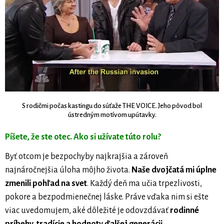
S rodičmi počas kastingu do súťaže THE VOICE. Jeho pôvod bol
ústredným motívom upútavky.
Píšete, že ste otec. Ako si užívate túto rolu?
Byť otcom je bezpochyby najkrajšia a zároveň
najnáročnejšia úloha môjho života.
Naše dvojčatá mi úplne
zmenili pohľad na svet
. Každý deň ma učia trpezlivosti,
pokore a bezpodmienečnej láske. Práve vďaka nim si ešte
viac uvedomujem, aké dôležité je odovzdávať
rodinné