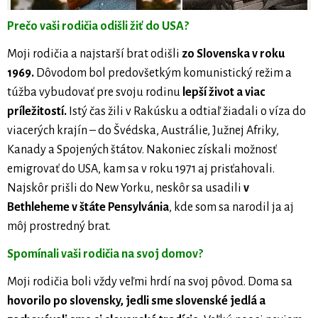
Prečo vaši rodičia odišli žiť do USA?
Moji rodičia a najstarší brat odišli
zo Slovenska v roku
1969.
Dôvodom bol predovšetkým komunistický režim a
túžba vybudovať pre svoju rodinu
lepší život a viac
príležitostí.
Istý čas žili v Rakúsku a odtiaľ žiadali o víza do
viacerých krajín – do Švédska, Austrálie, Južnej Afriky,
Kanady a Spojených štátov. Nakoniec získali možnosť
emigrovať do USA, kam sa v roku 1971 aj prisťahovali.
Najskôr prišli do New Yorku, neskôr sa usadili
v
Bethleheme v štáte Pensylvánia
, kde som sa narodil ja aj
môj prostredný brat.
Spomínali vaši rodičia na svoj domov?
Moji rodičia boli vždy veľmi hrdí na svoj pôvod. Doma sa
hovorilo po slovensky, jedli sme slovenské jedlá a