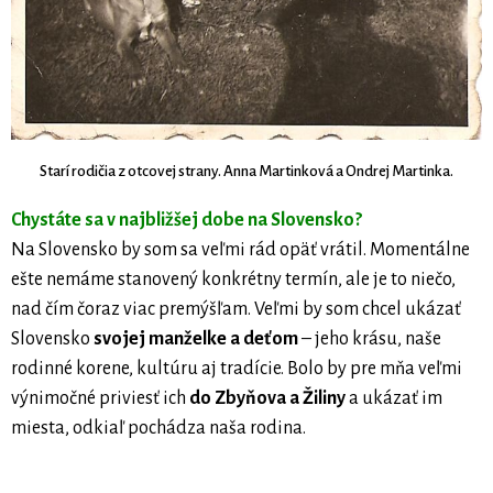
Starí rodičia z otcovej strany. Anna Martinková a Ondrej Martinka.
Chystáte sa v najbližšej dobe na Slovensko?
Na Slovensko by som sa veľmi rád opäť vrátil. Momentálne
ešte nemáme stanovený konkrétny termín, ale je to niečo,
nad čím čoraz viac premýšľam. Veľmi by som chcel ukázať
Slovensko
svojej manželke a deťom
– jeho krásu, naše
rodinné korene, kultúru aj tradície. Bolo by pre mňa veľmi
výnimočné priviesť ich
do Zbyňova a Žiliny
a ukázať im
miesta, odkiaľ pochádza naša rodina.