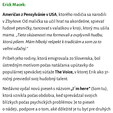
Erick Macek:
Američan z Pensylvánie v USA
, ktorého rodičia sa narodili
v Zbyňove. Od malička sa učil hrať na akordeóne, spievať
ľudové pesničky, tancovať s valaškou v kroji, ktorý mu ušila
mama.
„Tieto skúsenosti ma formovali a ovplyvnili hudbu,
ktorú píšem. Mám hlboký rešpekt k tradíciám a som za to
veľmi vďačný.“
Príbeh jeho rodiny, ktorá emigrovala zo Slovenska, bol
ústredným motívom počas natáčania upútavky do
populárnej speváckej súťaže
The Voice,
v ktorej Erik ako 31-
ročný previedol svoj hudobný talent.
Nedávno vydal novú pieseň s názvom
„I´m here“
(Som tu),
ktorá vznikla počas obdobia, keď sprevádzal svojich
blízkych počas psychických problémov. Je to pieseň
o nádeji, podpore a o tom, aké dôležité je tu byť pre druhých