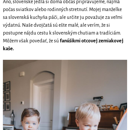
Áno, slovenské jedlá si doma občas pripravujeme, najmä
počas sviatkov alebo rodinných stretnutí. Mojej manželke
sa slovenská kuchyňa páči, ale určite ju považuje za veľmi
výdatnú. Naše dvojčatá sú ešte malé, ale verím, že si
postupne nájdu cestu k slovenským chutiam a tradíciám.
Môžem však povedať, že sú
fanúšikmi otcovej zemiakovej
kaše.