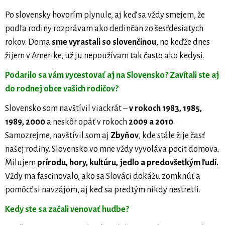
Po slovensky hovorím plynule, aj keď sa vždy smejem, že
podľa rodiny rozprávam ako dedinčan zo šesťdesiatych
rokov. Doma
sme vyrastali so slovenčinou
, no keďže dnes
žijem v Amerike, už ju nepoužívam tak často ako kedysi.
Podarilo sa vám vycestovať aj na Slovensko? Zavítali ste aj
do rodnej obce vašich rodičov?
Slovensko som navštívil viackrát –
v rokoch 1983, 1985,
1989, 2000
a neskôr opäť v rokoch
2009 a 2010
.
Samozrejme, navštívil som aj
Zbyňov
, kde stále žije časť
našej rodiny. Slovensko vo mne vždy vyvoláva pocit domova.
Milujem
prírodu, hory, kultúru, jedlo a predovšetkým ľudí.
Vždy ma fascinovalo, ako sa Slováci dokážu zomknúť a
pomôcť si navzájom, aj keď sa predtým nikdy nestretli.
Kedy ste sa začali venovať hudbe?