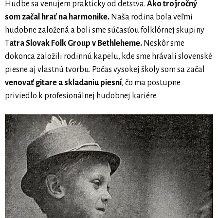
Hudbe sa venujem prakticky od detstva.
Ako trojročný
som začal hrať na harmonike.
Naša rodina bola veľmi
hudobne založená a boli sme súčasťou folklórnej skupiny
T
atra Slovak Folk Group v Bethleheme.
Neskôr sme
dokonca založili rodinnú kapelu, kde sme hrávali slovenské
piesne aj vlastnú tvorbu. Počas vysokej školy som sa začal
venovať gitare a skladaniu piesní
, čo ma postupne
priviedlo k profesionálnej hudobnej kariére.