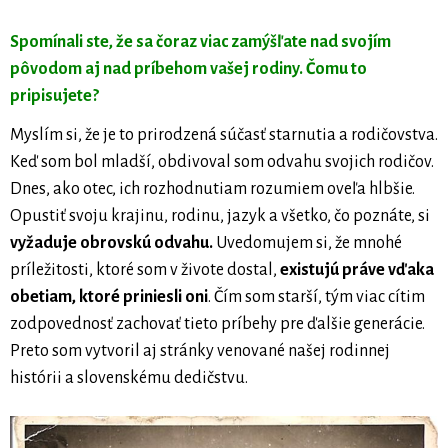
Spomínali ste, že sa čoraz viac zamýšľate nad svojím
pôvodom aj nad príbehom vašej rodiny. Čomu to
pripisujete?
Myslím si, že je to prirodzená súčasť starnutia a rodičovstva.
Keď som bol mladší, obdivoval som odvahu svojich rodičov.
Dnes, ako otec, ich rozhodnutiam rozumiem oveľa hlbšie.
Opustiť svoju krajinu, rodinu, jazyk a všetko, čo poznáte, si
vyžaduje obrovskú odvahu.
Uvedomujem si, že mnohé
príležitosti, ktoré som v živote dostal,
existujú práve vďaka
obetiam, ktoré priniesli oni
. Čím som starší, tým viac cítim
zodpovednosť zachovať tieto príbehy pre ďalšie generácie.
Preto som vytvoril aj stránky venované našej rodinnej
histórii a slovenskému dedičstvu.