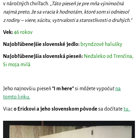
v náročných chvíľach.
„Táto pieseň je pre mňa výnimočná
najmä preto, že sa vracia k hodnotám, ktoré som si odniesol
z rodiny – viere, súcitu, vytrvalosti a starostlivosti o druhých.“
Vek:
46 rokov
Najobľúbenejšie slovenské jedlo:
bryndzové halušky
Najobľúbenejšia slovenská pieseň:
Neďaleko od Trenčína,
Si moja milá
Jeho najnovšiu pieseň
"I m here"
si môžete vypočuť
na
tomto linku.
Viac
o Erickovi a jeho slovenskom pôvode
sa dočítate
tu.