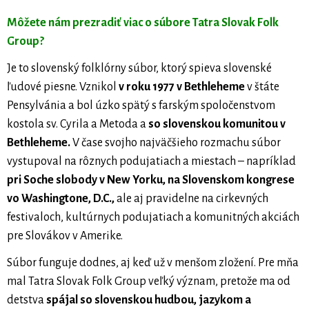
Môžete nám prezradiť viac o súbore Tatra Slovak Folk
Group?
Je to slovenský folklórny súbor, ktorý spieva slovenské
ľudové piesne. Vznikol
v roku 1977 v Bethleheme
v štáte
Pensylvánia a bol úzko spätý s farským spoločenstvom
kostola sv. Cyrila a Metoda a
so slovenskou komunitou v
Bethleheme.
V čase svojho najväčšieho rozmachu súbor
vystupoval na rôznych podujatiach a miestach – napríklad
pri Soche slobody v New Yorku, na Slovenskom kongrese
vo Washingtone, D.C.,
ale aj pravidelne na cirkevných
festivaloch, kultúrnych podujatiach a komunitných akciách
pre Slovákov v Amerike.
Súbor funguje dodnes, aj keď už v menšom zložení. Pre mňa
mal Tatra Slovak Folk Group veľký význam, pretože ma od
detstva
spájal so slovenskou hudbou, jazykom a