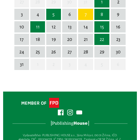
27
28
29
30
31
1
2
3
4
5
6
7
8
9
10
11
12
13
14
15
16
17
18
19
20
21
22
23
24
25
26
27
28
29
30
31
1
2
3
4
5
6
Vydavateľsťvo: PUBLISHING HOUSE a.s., Jána Milca 6, 010 01 Žilina, IČO:
46495959, DIČ: 2820016078, IČ DPH: SK2820016078, Zapísané v OR SR Žilina: vl. č.