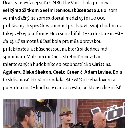
Účasť v televíznej súťaži NBC The Voice bola pre mňa
veľkým zážitkom a veľmi cennou skúsenosťou.
Bol som
veľmi vďačný, že som sa dostal medzi vyše 100 000
prihlásených spevákov a mohol predstaviť svoju hudbu na
takej veľkej platforme. Hoci som dúfal, že sa dostanem ešte
ďalej, už samotná účasť bola pre mňa obrovskou
príležitosťou a skúsenosťou, na ktorú si dodnes rád
spomínam. Mal som možnosť stretnúť množstvo
talentovaných hudobníkov a osobností ako
Christina
Aguilera, Blake Shelton, CeeLo Green či Adam Levine.
Bola
to skúsenosť, ktorá mi dodala ešte väčšiu sebadôveru a
potvrdila mi, že hudba je naozaj cesta, po ktorej chcem ísť.