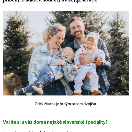
príbehy, tradície a hodnoty ďalšej generácii.
Erick Macek je hrdým otcom dvojčat.
Varíte si u vás doma nejaké slovenské špeciality?