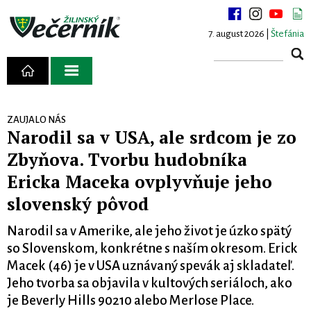
7. august 2026 |
Štefánia
ZAUJALO NÁS
Narodil sa v USA, ale srdcom je zo
Zbyňova. Tvorbu hudobníka
Ericka Maceka ovplyvňuje jeho
slovenský pôvod
Narodil sa v Amerike, ale jeho život je úzko spätý
so Slovenskom, konkrétne s naším okresom. Erick
Macek (46) je v USA uznávaný spevák aj skladateľ.
Jeho tvorba sa objavila v kultových seriáloch, ako
je Beverly Hills 90210 alebo Merlose Place.