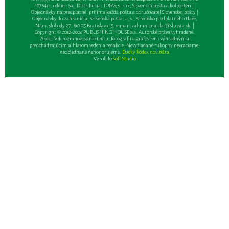
10764/L, oddiel: Sa | Distribúcia: TOPAS, s. r. o., Slovenská pošta a kolportéri |
Objednávky na predplatné: prijíma každá pošta a doručovateľ Slovenskej pošty |
Objednávky do zahraničia: Slovenská pošta, a. s., Stredisko predplatného tlače,
Nám. slobody 27, 810 05 Bratislava 15, e-mail:
zahranicna.tlac@slposta.sk
. |
Copyright © 2012-2026 PUBLISHING HOUSE a.s. Autorské práva vyhradené.
Akékoľvek rozmnožovanie textu, fotografií a grafov len s výhradným a
predchádzajúcim súhlasom vedenia redakcie. Nevyžiadané rukopisy nevraciame,
neobjednané nehonorujeme.
Etický kódex novinára
Vyrobilo
Soft Studio