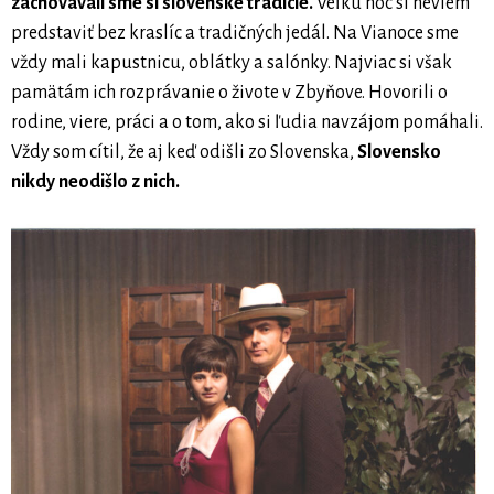
zachovávali sme si slovenské tradície.
Veľkú noc si neviem
predstaviť bez kraslíc a tradičných jedál. Na Vianoce sme
vždy mali kapustnicu, oblátky a salónky. Najviac si však
pamätám ich rozprávanie o živote v Zbyňove. Hovorili o
rodine, viere, práci a o tom, ako si ľudia navzájom pomáhali.
Vždy som cítil, že aj keď odišli zo Slovenska,
Slovensko
nikdy neodišlo z nich.