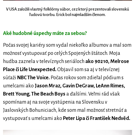
V USA založili vlastný folklórny súbor, cez ktorý prezentovali slovenskú
ľudovú tvorbu. Erick bol najmladším členom.
Aké hudobné úspechy máte za sebou?
Počas svojej kariéry som vydal niekoľko albumov a mal som
možnosť vystupovať po celých Spojených štátoch. Moja
hudba zaznela v televíznych seriáloch
ako 90210, Melrose
Place či Life Unexpected.
Objavil som sa aj v televíznej
súťaži
NBC The Voice.
Počas rokov som zdieľal pódium s
umelcami ako
Jason Mraz, Gavin DeGraw, LeAnn Rimes,
Brett Young, The Beach Boys
a ďalšími. Veľmi rád však
spomínam aj na svoje vystúpenia na Slovensku v
Jaslovských Bohuniciach, kde som mal možnosť stretnúť a
vystupovať s umelcami ako
Peter Lipa či František Nedvěd.