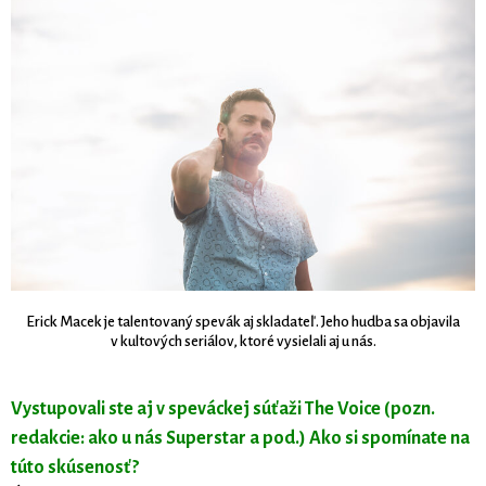
Erick Macek je talentovaný spevák aj skladateľ. Jeho hudba sa objavila
v kultových seriálov, ktoré vysielali aj u nás.
Vystupovali ste aj v speváckej súťaži The Voice (pozn.
redakcie: ako u nás Superstar a pod.) Ako si spomínate na
túto skúsenosť?