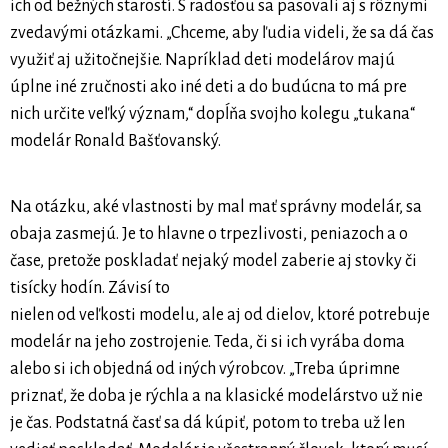
ich od bežných starostí. S radosťou sa pasovali aj s rôznymi
zvedavými otázkami. „Chceme, aby ľudia videli, že sa dá čas
využiť aj užitočnejšie. Napríklad deti modelárov majú
úplne iné zručnosti ako iné deti a do budúcna to má pre
nich určite veľký význam,“ dopĺňa svojho kolegu „tukana“
modelár Ronald Bašťovanský.
Na otázku, aké vlastnosti by mal mať správny modelár, sa
obaja zasmejú. Je to hlavne o trpezlivosti, peniazoch a o
čase, pretože poskladať nejaký model zaberie aj stovky či
tisícky hodín. Závisí to
nielen od veľkosti modelu, ale aj od dielov, ktoré potrebuje
modelár na jeho zostrojenie. Teda, či si ich vyrába doma
alebo si ich objedná od iných výrobcov. „Treba úprimne
priznať, že doba je rýchla a na klasické modelárstvo už nie
je čas. Podstatná časť sa dá kúpiť, potom to treba už len