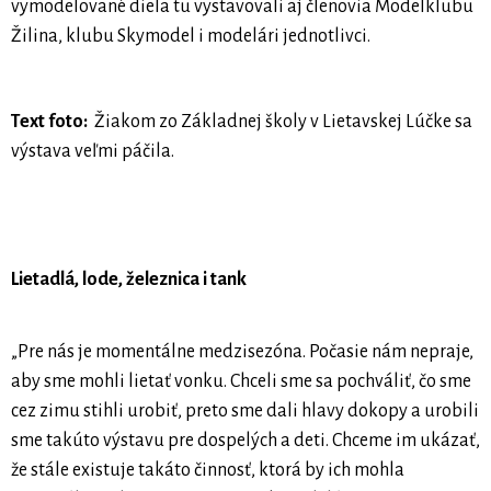
vymodelované diela tu vystavovali aj členovia Modelklubu
Žilina, klubu Skymodel i modelári jednotlivci.
Text foto:
Žiakom zo Základnej školy v Lietavskej Lúčke sa
výstava veľmi páčila.
Lietadlá, lode, železnica i tank
„Pre nás je momentálne medzisezóna. Počasie nám nepraje,
aby sme mohli lietať vonku. Chceli sme sa pochváliť, čo sme
cez zimu stihli urobiť, preto sme dali hlavy dokopy a urobili
sme takúto výstavu pre dospelých a deti. Chceme im ukázať,
že stále existuje takáto činnosť, ktorá by ich mohla