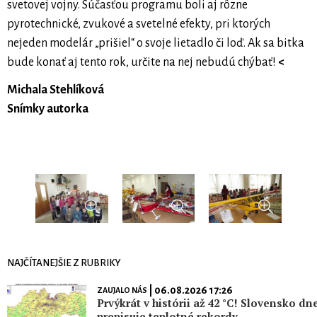
svetovej vojny. Súčasťou programu boli aj rôzne
pyrotechnické, zvukové a svetelné efekty, pri ktorých
nejeden modelár „prišiel“ o svoje lietadlo či loď. Ak sa bitka
bude konať aj tento rok, určite na nej nebudú chýbať!
<
Michala Stehlíková
Snímky autorka
NAJČÍTANEJŠIE Z RUBRIKY
| 06.08.2026 17:26
ZAUJALO NÁS
Prvýkrát v histórii až 42 °C! Slovensko dn
prepisuje teplotné rekordy