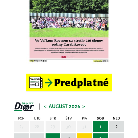
|
<
AUGUST 2026
>
PON
UTO
STR
ŠTV
PIA
SOB
NED
27
28
29
30
31
1
2