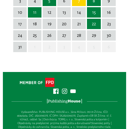
3
4
5
6
7
8
9
10
11
12
13
14
15
16
17
18
19
20
21
22
23
24
25
26
27
28
29
30
31
1
2
3
4
5
6
Vydavateľsťvo: PUBLISHING HOUSE a.s., Jána Milca 6, 010 01 Žilina, IČO:
46495959, DIČ: 2820016078, IČ DPH: SK2820016078, Zapísané v OR SR Žilina: vl. č.
10764/L, oddiel: Sa | Distribúcia: TOPAS, s. r. o., Slovenská pošta a kolportéri |
Objednávky na predplatné: prijíma každá pošta a doručovateľ Slovenskej pošty |
Objednávky do zahraničia: Slovenská pošta, a. s., Stredisko predplatného tlače,