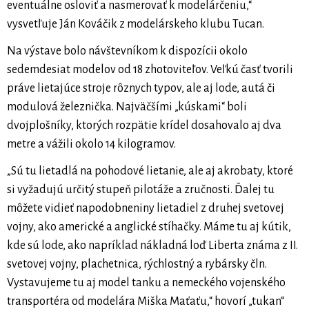
eventuálne osloviť a nasmerovať k modelárčeniu,“
vysvetľuje Ján Kováčik z modelárskeho klubu Tucan.
Na výstave bolo návštevníkom k dispozícii okolo
sedemdesiat modelov od 18 zhotoviteľov. Veľkú časť tvorili
práve lietajúce stroje rôznych typov, ale aj lode, autá či
modulová železnička. Najväčšími „kúskami“ boli
dvojplošníky, ktorých rozpätie krídel dosahovalo aj dva
metre a vážili okolo 14 kilogramov.
„Sú tu lietadlá na pohodové lietanie, ale aj akrobaty, ktoré
si vyžadujú určitý stupeň pilotáže a zručnosti. Ďalej tu
môžete vidieť napodobneniny lietadiel z druhej svetovej
vojny, ako americké a anglické stíhačky. Máme tu aj kútik,
kde sú lode, ako napríklad nákladná loď Liberta známa z II.
svetovej vojny, plachetnica, rýchlostný a rybársky čln.
Vystavujeme tu aj model tanku a nemeckého vojenského
transportéra od modelára Miška Maťaťu,“ hovorí „tukan“