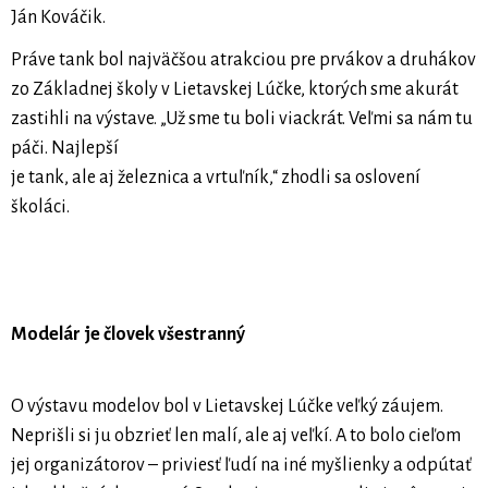
Ján Kováčik.
Práve tank bol najväčšou atrakciou pre prvákov a druhákov
zo Základnej školy v Lietavskej Lúčke, ktorých sme akurát
zastihli na výstave. „Už sme tu boli viackrát. Veľmi sa nám tu
páči. Najlepší
je tank, ale aj železnica a vrtuľník,“ zhodli sa oslovení
školáci.
Modelár je človek všestranný
O výstavu modelov bol v Lietavskej Lúčke veľký záujem.
Neprišli si ju obzrieť len malí, ale aj veľkí. A to bolo cieľom
jej organizátorov – priviesť ľudí na iné myšlienky a odpútať