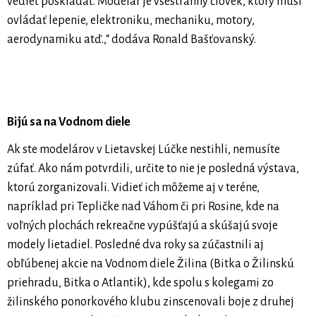
vedieť poskladať. Modelár je všestranný človek, ktorý musí
ovládať lepenie, elektroniku, mechaniku, motory,
aerodynamiku atď.,“ dodáva Ronald Bašťovanský.
Bijú sa na Vodnom diele
Ak ste modelárov v Lietavskej Lúčke nestihli, nemusíte
zúfať. Ako nám potvrdili, určite to nie je posledná výstava,
ktorú zorganizovali. Vidieť ich môžeme aj v teréne,
napríklad pri Tepličke nad Váhom či pri Rosine, kde na
voľných plochách rekreačne vypúšťajú a skúšajú svoje
modely lietadiel. Posledné dva roky sa zúčastnili aj
obľúbenej akcie na Vodnom diele Žilina (Bitka o Žilinskú
priehradu, Bitka o Atlantik), kde spolu s kolegami zo
žilinského ponorkového klubu zinscenovali boje z druhej