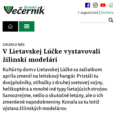
7. august 2026 |
Štefánia
ZAUJALO NÁS
V Lietavskej Lúčke vystavovali
žilinskí modelári
Kultúrny dom v Lietavskej Lúčke sa začiatkom
apríla zmenil na letiskový hangár. Pristáli tu
dvojplošníky, stíhačky z druhej svetovej vojny,
helikoptéra a mnohé iné typy lietajúcich strojov.
Samozrejme, nešlo o skutočné letúny, ale o ich
zmenšené napodobneniny. Konala sa tu totiž
výstava žilinských modelárov.