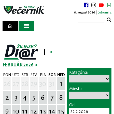
9. august 2026 |
Ľubomíra
|
<
FEBRUÁR 2026
>
Kategória:
PON
UTO
STR
ŠTV
PIA
SOB
NED
26
27
28
29
30
31
1
Miesto:
2
3
4
5
6
7
8
Od:
9
10
11
12
13
14
15