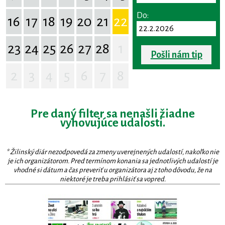
Do:
16
17
18
19
20
21
22
23
24
25
26
27
28
1
Pošli nám tip
2
3
4
5
6
7
8
Pre daný filter sa nenašli žiadne
vyhovujúce udalosti.
* Žilinský diár nezodpovedá za zmeny uverejnených udalostí, nakoľko nie
je ich organizátorom. Pred termínom konania sa jednotlivých udalostí je
vhodné si dátum a čas preveriť u organizátora aj z toho dôvodu, že na
niektoré je treba prihlásiť sa vopred.