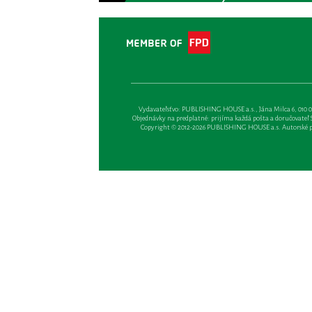
Vydavateľsťvo: PUBLISHING HOUSE a.s., Jána Milca 6, 010 01 Ži
Objednávky na predplatné: prijíma každá pošta a doručovateľ Sl
Copyright © 2012-2026 PUBLISHING HOUSE a.s. Autorské prá