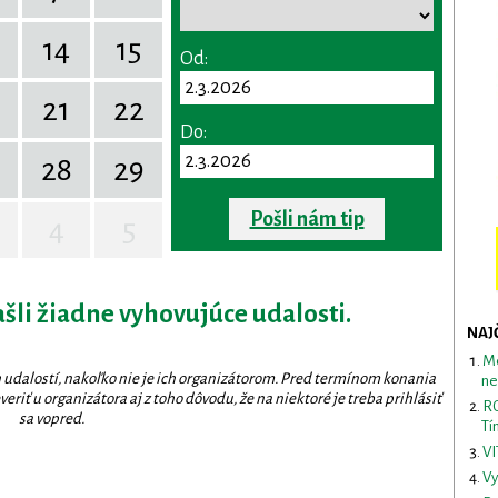
14
15
Od:
0
21
22
Do:
28
29
Pošli nám tip
4
5
ašli žiadne vyhovujúce udalosti.
NAJ
Me
 udalostí, nakoľko nie je ich organizátorom. Pred termínom konania
ne
eriť u organizátora aj z toho dôvodu, že na niektoré je treba prihlásiť
RO
sa vopred.
Tí
VI
Vy