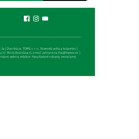
| Distribúcia: TOPAS, s. r. o., Slovenská pošta a kolportéri |
27, 810 05 Bratislava 15, e-mail:
zahranicna.tlac@slposta.sk
. |
hlasom vedenia redakcie. Nevyžiadané rukopisy nevraciame,