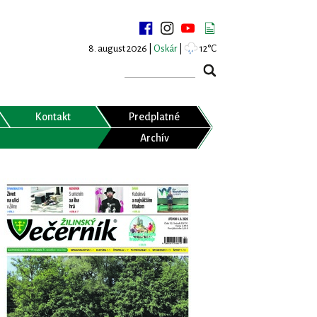
8. august 2026 |
Oskár
|
12°C
Kontakt
Predplatné
Archív