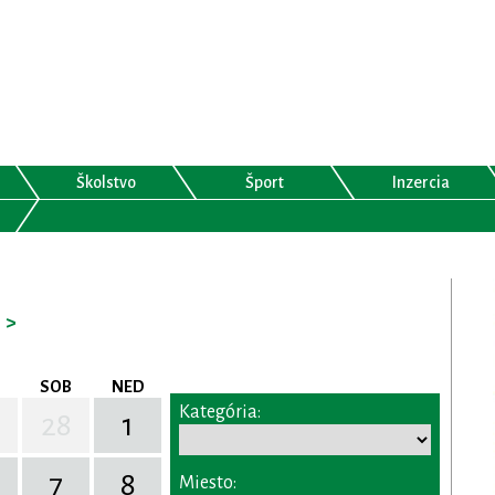
Školstvo
Šport
Inzercia
>
SOB
NED
Kategória:
28
1
7
8
Miesto: