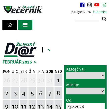
9. august 2026 |
Ľubomíra
|
<
FEBRUÁR 2026
>
Kategória:
PON
UTO
STR
ŠTV
PIA
SOB
NED
26
27
28
29
30
31
1
Miesto:
2
3
4
5
6
7
8
Od:
9
10
11
12
13
14
15