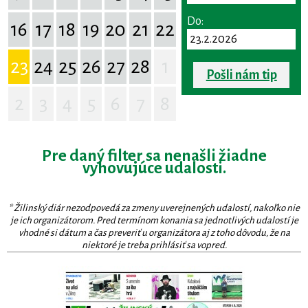
Do:
16
17
18
19
20
21
22
23
24
25
26
27
28
1
Pošli nám tip
2
3
4
5
6
7
8
Pre daný filter sa nenašli žiadne
vyhovujúce udalosti.
* Žilinský diár nezodpovedá za zmeny uverejnených udalostí, nakoľko nie
je ich organizátorom. Pred termínom konania sa jednotlivých udalostí je
vhodné si dátum a čas preveriť u organizátora aj z toho dôvodu, že na
niektoré je treba prihlásiť sa vopred.