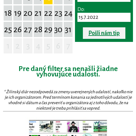
Do:
18
19
20
21
22
23
24
25
26
27
28
29
30
31
Pošli nám tip
1
2
3
4
5
6
7
Pre daný filter sa nenašli žiadne
vyhovujúce udalosti.
* Žilinský diár nezodpovedá za zmeny uverejnených udalostí, nakoľko nie
je ich organizátorom. Pred termínom konania sa jednotlivých udalostí je
vhodné si dátum a čas preveriť u organizátora aj z toho dôvodu, že na
niektoré je treba prihlásiť sa vopred.