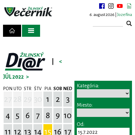
6. august 2026 |
Jozefína
|
<
JÚL 2022
>
Kategória:
PON
UTO
STR
ŠTV
PIA
SOB
NED
27
28
29
30
1
2
3
Miesto:
4
5
6
7
8
9
10
Od:
11
12
13
14
15
16
17