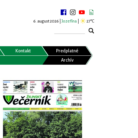
6. august 2026 |
Jozefína
|
27°C
Kontakt
Predplatné
Archív