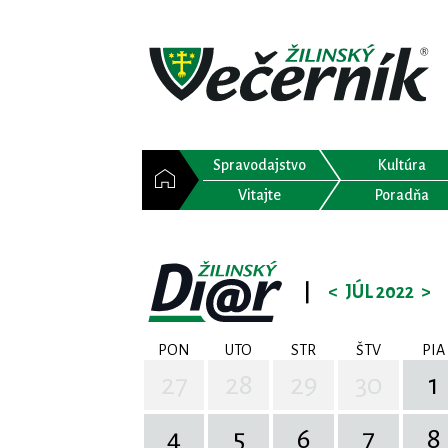
Spravodajstvo
Kultúra
Vitajte
Poradňa
|
<
JÚL 2022
>
PON
UTO
STR
ŠTV
PIA
27
28
29
30
1
4
5
6
7
8