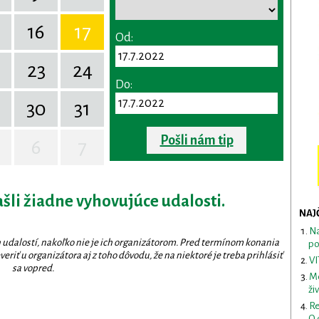
16
17
Od:
23
24
Do:
30
31
Pošli nám tip
6
7
ašli žiadne vyhovujúce udalosti.
NAJ
Na
 udalostí, nakoľko nie je ich organizátorom. Pred termínom konania
po
eriť u organizátora aj z toho dôvodu, že na niektoré je treba prihlásiť
VI
sa vopred.
Me
ži
Re
O 