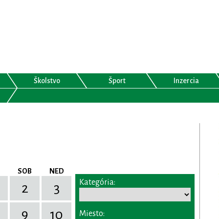
Školstvo
Šport
Inzercia
SOB
NED
Kategória:
2
3
9
10
Miesto: