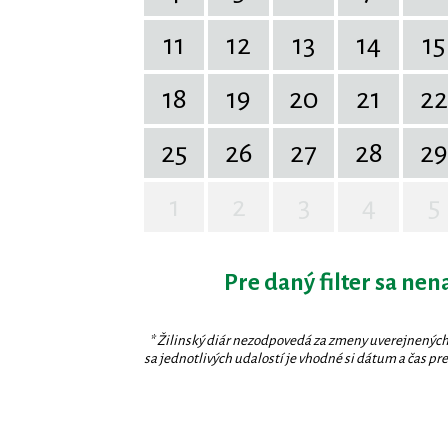
11
12
13
14
15
18
19
20
21
22
25
26
27
28
29
1
2
3
4
5
Pre daný filter sa nen
* Žilinský diár nezodpovedá za zmeny uverejnených
sa jednotlivých udalostí je vhodné si dátum a čas prev