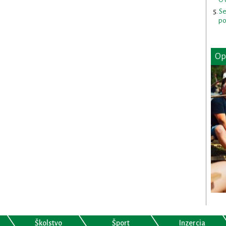
Se
po
Op
Školstvo
Šport
Inzercia