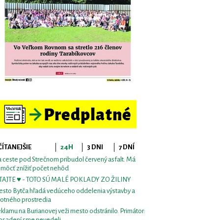
ČÍTANEJŠIE
24H
3 DNI
7 DNÍ
 ceste pod Strečnom pribudol červený asfalt. Má
môcť znížiť počet nehôd
TAJTE ♥ - TOTO SÚ MALÉ POKLADY ZO ŽILINY
sto Bytča hľadá vedúceho oddelenia výstavby a
votného prostredia
klamu na Burianovej veži mesto odstránilo. Primátor:
osadení sme nevedeli