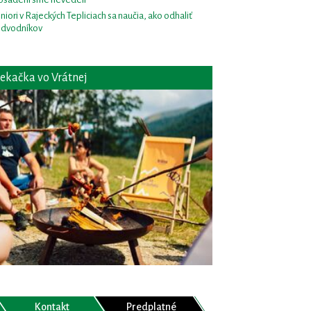
niori v Rajeckých Tepliciach sa naučia, ako odhaliť
dvodníkov
ekačka vo Vrátnej
Kontakt
Predplatné