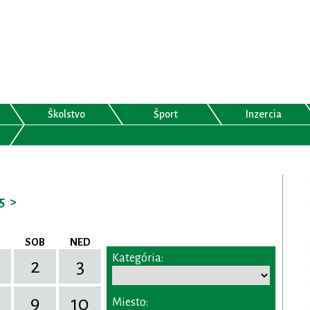
Školstvo
Šport
Inzercia
5
>
SOB
NED
Kategória:
2
3
9
10
Miesto: