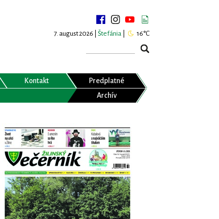
7. august 2026 |
Štefánia
|
16°C
Kontakt
Predplatné
Archív