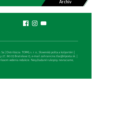
Archív
| Distribúcia: TOPAS, s. r. o., Slovenská pošta a kolportéri |
27, 810 05 Bratislava 15, e-mail:
zahranicna.tlac@slposta.sk
. |
hlasom vedenia redakcie. Nevyžiadané rukopisy nevraciame,