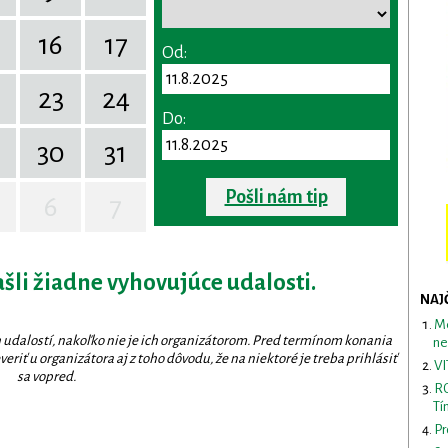
16
17
Od:
23
24
Do:
30
31
Pošli nám tip
6
7
ašli žiadne vyhovujúce udalosti.
NAJ
Me
 udalostí, nakoľko nie je ich organizátorom. Pred termínom konania
ne
eriť u organizátora aj z toho dôvodu, že na niektoré je treba prihlásiť
VI
sa vopred.
RO
Tí
Pr