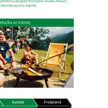
ptembrový program Mestského divadla Žilina je v
edpredaji aj počas augusta
ekačka vo Vrátnej
Kontakt
Predplatné