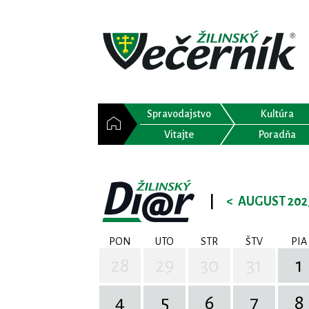
Spravodajstvo
Kultúra
Vitajte
Poradňa
|
<
AUGUST 202
PON
UTO
STR
ŠTV
PIA
28
29
30
31
1
4
5
6
7
8