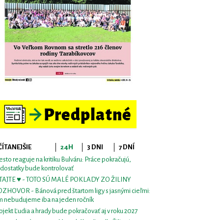
ČÍTANEJŠIE
24H
3 DNI
7 DNÍ
sto reaguje na kritiku Bulváru: Práce pokračujú,
dostatky bude kontrolovať
TAJTE ♥ - TOTO SÚ MALÉ POKLADY ZO ŽILINY
ZHOVOR - Bánová pred štartom ligy s jasnými cieľmi:
m nebudujeme iba na jeden ročník
ojekt Ľudia a hrady bude pokračovať aj v roku 2027