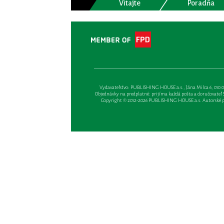
Vitajte
Poradňa
Vydavateľsťvo: PUBLISHING HOUSE a.s., Jána Milca 6, 010 01 Ži
Objednávky na predplatné: prijíma každá pošta a doručovateľ Sl
Copyright © 2012-2026 PUBLISHING HOUSE a.s. Autorské prá