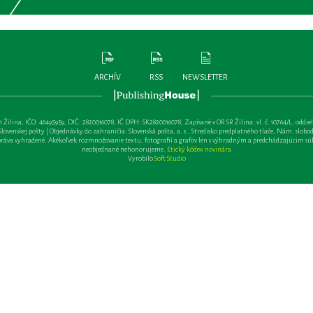
ARCHÍV
RSS
NEWSLETTER
lina, IČO: 46495959, DIČ: 2820016078, IČ DPH: SK2820016078, Zapísané v OR SR Žilina: vl. č. 10764/L, oddiel: Sa 
ovenskej pošty | Objednávky do zahraničia: Slovenská pošta, a. s., Stredisko predplatného tlače, Nám. slobody 
va vyhradené. Akékoľvek rozmnožovanie textu, fotografií a grafov len s výhradným a predchádzajúcim sú
neobjednané nehonorujeme.
Etický kódex novinára
Vyrobilo
Soft Studio