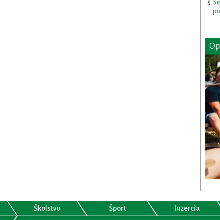
Se
pr
Op
Školstvo
Šport
Inzercia