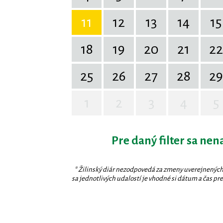
11
12
13
14
15
18
19
20
21
22
25
26
27
28
29
1
2
3
4
5
Pre daný filter sa nen
* Žilinský diár nezodpovedá za zmeny uverejnených
sa jednotlivých udalostí je vhodné si dátum a čas prev