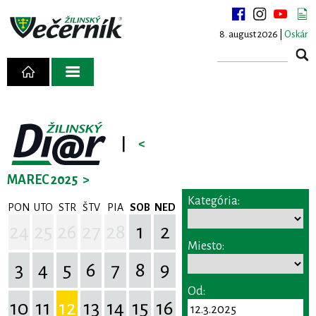
8. august 2026 |
Oskár
|
<
MAREC 2025
>
Kategória:
PON
UTO
STR
ŠTV
PIA
SOB
NED
24
25
26
27
28
1
2
Miesto:
3
4
5
6
7
8
9
Od:
10
11
12
13
14
15
16