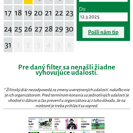
Do:
17
18
19
20
21
22
23
24
25
26
27
28
29
30
Pošli nám tip
31
1
2
3
4
5
6
Pre daný filter sa nenašli žiadne
vyhovujúce udalosti.
* Žilinský diár nezodpovedá za zmeny uverejnených udalostí, nakoľko nie
je ich organizátorom. Pred termínom konania sa jednotlivých udalostí je
vhodné si dátum a čas preveriť u organizátora aj z toho dôvodu, že na
niektoré je treba prihlásiť sa vopred.