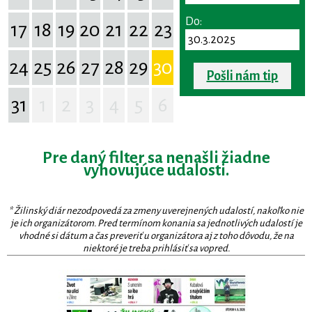
Do:
17
18
19
20
21
22
23
24
25
26
27
28
29
30
Pošli nám tip
31
1
2
3
4
5
6
Pre daný filter sa nenašli žiadne
vyhovujúce udalosti.
* Žilinský diár nezodpovedá za zmeny uverejnených udalostí, nakoľko nie
je ich organizátorom. Pred termínom konania sa jednotlivých udalostí je
vhodné si dátum a čas preveriť u organizátora aj z toho dôvodu, že na
niektoré je treba prihlásiť sa vopred.