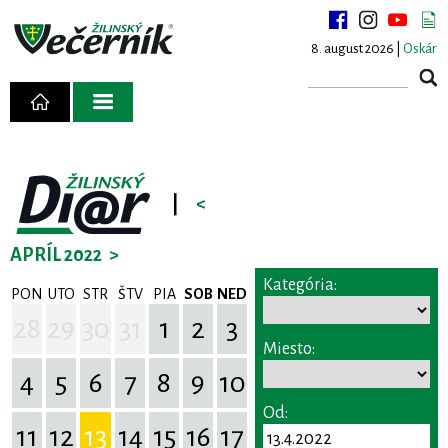
8. august 2026 |
Oskár
|
<
APRÍL 2022
>
Kategória:
PON
UTO
STR
ŠTV
PIA
SOB
NED
28
29
30
31
1
2
3
Miesto:
4
5
6
7
8
9
10
Od:
11
12
13
14
15
16
17