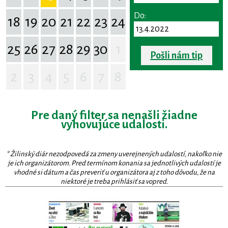
Do:
18
19
20
21
22
23
24
25
26
27
28
29
30
1
Pošli nám tip
2
3
4
5
6
7
8
Pre daný filter sa nenašli žiadne
vyhovujúce udalosti.
* Žilinský diár nezodpovedá za zmeny uverejnených udalostí, nakoľko nie
je ich organizátorom. Pred termínom konania sa jednotlivých udalostí je
vhodné si dátum a čas preveriť u organizátora aj z toho dôvodu, že na
niektoré je treba prihlásiť sa vopred.