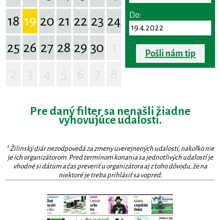
Do:
18
19
20
21
22
23
24
25
26
27
28
29
30
1
Pošli nám tip
2
3
4
5
6
7
8
Pre daný filter sa nenašli žiadne
vyhovujúce udalosti.
* Žilinský diár nezodpovedá za zmeny uverejnených udalostí, nakoľko nie
je ich organizátorom. Pred termínom konania sa jednotlivých udalostí je
vhodné si dátum a čas preveriť u organizátora aj z toho dôvodu, že na
niektoré je treba prihlásiť sa vopred.