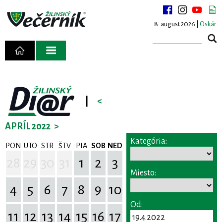
8. august 2026 |
Oskár
|
<
APRÍL 2022
>
Kategória:
PON
UTO
STR
ŠTV
PIA
SOB
NED
28
29
30
31
1
2
3
Miesto:
4
5
6
7
8
9
10
Od:
11
12
13
14
15
16
17