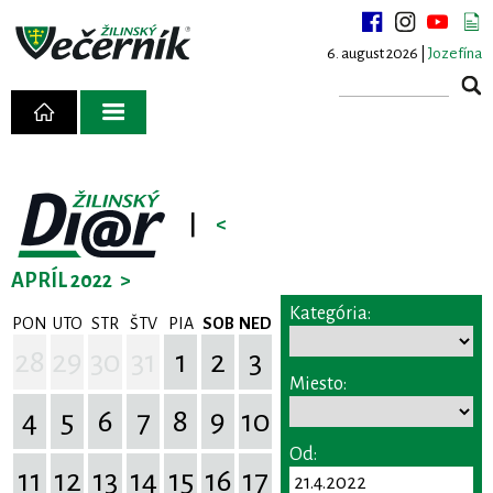
6. august 2026 |
Jozefína
|
<
APRÍL 2022
>
Kategória:
PON
UTO
STR
ŠTV
PIA
SOB
NED
28
29
30
31
1
2
3
Miesto:
4
5
6
7
8
9
10
Od:
11
12
13
14
15
16
17