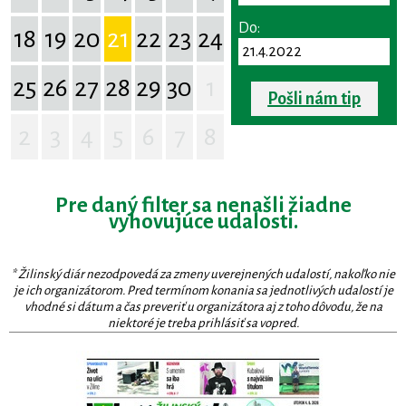
Do:
18
19
20
21
22
23
24
25
26
27
28
29
30
1
Pošli nám tip
2
3
4
5
6
7
8
Pre daný filter sa nenašli žiadne
vyhovujúce udalosti.
* Žilinský diár nezodpovedá za zmeny uverejnených udalostí, nakoľko nie
je ich organizátorom. Pred termínom konania sa jednotlivých udalostí je
vhodné si dátum a čas preveriť u organizátora aj z toho dôvodu, že na
niektoré je treba prihlásiť sa vopred.