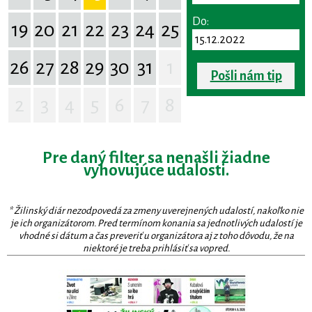
Do:
19
20
21
22
23
24
25
26
27
28
29
30
31
1
Pošli nám tip
2
3
4
5
6
7
8
Pre daný filter sa nenašli žiadne
vyhovujúce udalosti.
* Žilinský diár nezodpovedá za zmeny uverejnených udalostí, nakoľko nie
je ich organizátorom. Pred termínom konania sa jednotlivých udalostí je
vhodné si dátum a čas preveriť u organizátora aj z toho dôvodu, že na
niektoré je treba prihlásiť sa vopred.