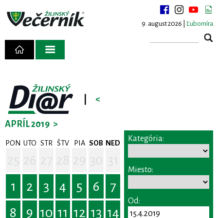
9. august 2026 |
Ľubomíra
|
<
APRÍL 2019
>
Kategória:
PON
UTO
STR
ŠTV
PIA
SOB
NED
25
26
27
28
29
30
31
Miesto:
1
2
3
4
5
6
7
Od:
8
9
10
11
12
13
14