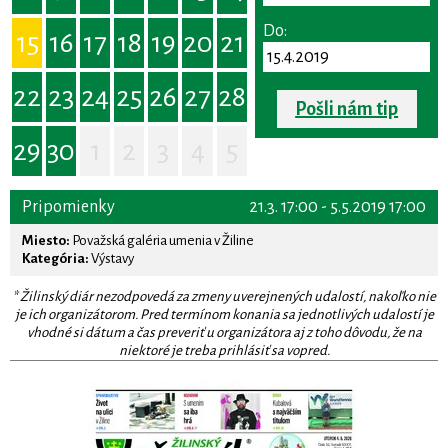
Do:
15
16
17
18
19
20
21
22
23
24
25
26
27
28
Pošli nám tip
29
30
1
2
3
4
5
Pripomienky
21.3. 17:00 - 5.5.2019 17:00
Miesto:
Považská galéria umenia v Žiline
Kategória:
Výstavy
* Žilinský diár nezodpovedá za zmeny uverejnených udalostí, nakoľko nie
je ich organizátorom. Pred termínom konania sa jednotlivých udalostí je
vhodné si dátum a čas preveriť u organizátora aj z toho dôvodu, že na
niektoré je treba prihlásiť sa vopred.