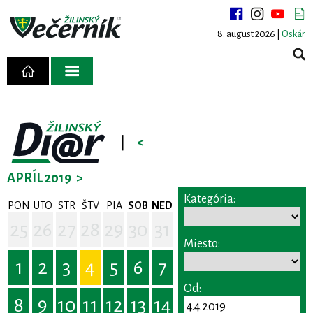
8. august 2026 |
Oskár
|
<
APRÍL 2019
>
Kategória:
PON
UTO
STR
ŠTV
PIA
SOB
NED
25
26
27
28
29
30
31
Miesto:
1
2
3
4
5
6
7
Od:
8
9
10
11
12
13
14