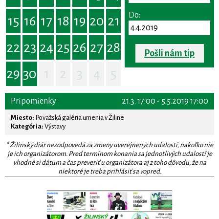
Do:
15
16
17
18
19
20
21
22
23
24
25
26
27
28
Pošli nám tip
29
30
1
2
3
4
5
Pripomienky
21.3. 17:00 - 5.5.2019 17:00
Miesto:
Považská galéria umenia v Žiline
Kategória:
Výstavy
* Žilinský diár nezodpovedá za zmeny uverejnených udalostí, nakoľko nie
je ich organizátorom. Pred termínom konania sa jednotlivých udalostí je
vhodné si dátum a čas preveriť u organizátora aj z toho dôvodu, že na
niektoré je treba prihlásiť sa vopred.