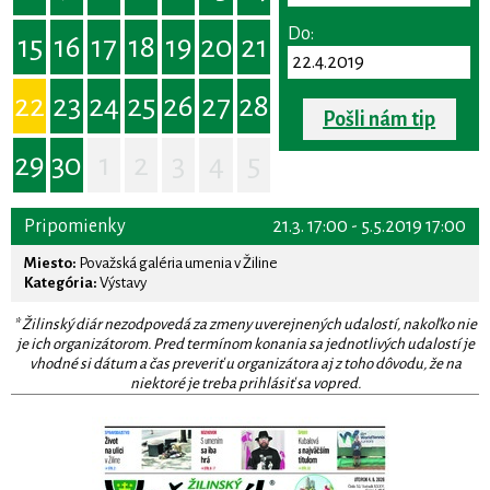
Do:
15
16
17
18
19
20
21
22
23
24
25
26
27
28
Pošli nám tip
29
30
1
2
3
4
5
Pripomienky
21.3. 17:00 - 5.5.2019 17:00
Miesto:
Považská galéria umenia v Žiline
Kategória:
Výstavy
* Žilinský diár nezodpovedá za zmeny uverejnených udalostí, nakoľko nie
je ich organizátorom. Pred termínom konania sa jednotlivých udalostí je
vhodné si dátum a čas preveriť u organizátora aj z toho dôvodu, že na
niektoré je treba prihlásiť sa vopred.