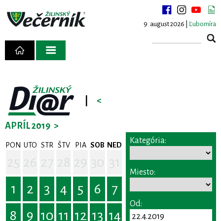
9. august 2026 |
Ľubomíra
|
<
APRÍL 2019
>
Kategória:
PON
UTO
STR
ŠTV
PIA
SOB
NED
25
26
27
28
29
30
31
Miesto:
1
2
3
4
5
6
7
Od:
8
9
10
11
12
13
14