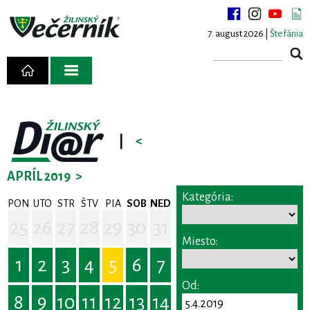
7. august 2026 |
Štefánia
|
<
APRÍL 2019
>
Kategória:
PON
UTO
STR
ŠTV
PIA
SOB
NED
25
26
27
28
29
30
31
Miesto:
1
2
3
4
5
6
7
Od:
8
9
10
11
12
13
14