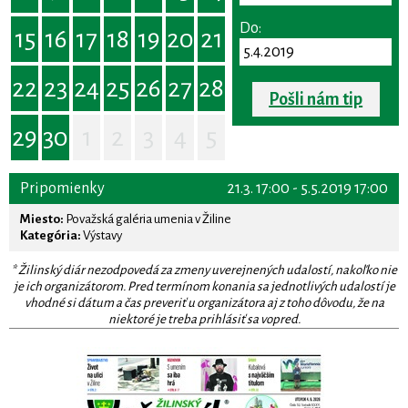
Do:
15
16
17
18
19
20
21
22
23
24
25
26
27
28
Pošli nám tip
29
30
1
2
3
4
5
Pripomienky
21.3. 17:00 - 5.5.2019 17:00
Miesto:
Považská galéria umenia v Žiline
Kategória:
Výstavy
* Žilinský diár nezodpovedá za zmeny uverejnených udalostí, nakoľko nie
je ich organizátorom. Pred termínom konania sa jednotlivých udalostí je
vhodné si dátum a čas preveriť u organizátora aj z toho dôvodu, že na
niektoré je treba prihlásiť sa vopred.