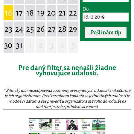
Do:
16
17
18
19
20
21
22
23
24
25
26
27
28
29
Pošli nám tip
30
31
1
2
3
4
5
Pre daný filter sa nenašli žiadne
vyhovujúce udalosti.
* Žilinský diár nezodpovedá za zmeny uverejnených udalostí, nakoľko nie
je ich organizátorom. Pred termínom konania sa jednotlivých udalostí je
vhodné si dátum a čas preveriť u organizátora aj z toho dôvodu, že na
niektoré je treba prihlásiť sa vopred.