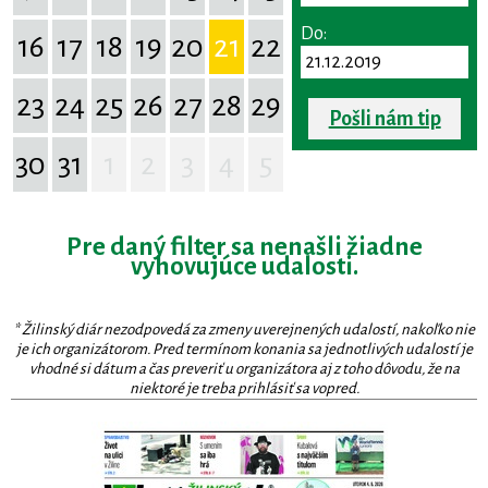
Do:
16
17
18
19
20
21
22
23
24
25
26
27
28
29
Pošli nám tip
30
31
1
2
3
4
5
Pre daný filter sa nenašli žiadne
vyhovujúce udalosti.
* Žilinský diár nezodpovedá za zmeny uverejnených udalostí, nakoľko nie
je ich organizátorom. Pred termínom konania sa jednotlivých udalostí je
vhodné si dátum a čas preveriť u organizátora aj z toho dôvodu, že na
niektoré je treba prihlásiť sa vopred.