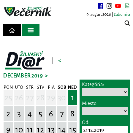
9. august 2026 |
Ľubomíra
|
<
DECEMBER 2019
>
Kategória:
PON
UTO
STR
ŠTV
PIA
SOB
NED
25
26
27
28
29
30
1
Miesto:
2
3
4
5
6
7
8
Od:
9
10
11
12
13
14
15