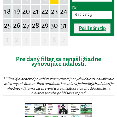
Do:
18
19
20
21
22
23
24
25
26
27
28
29
30
31
Pošli nám tip
1
2
3
4
5
6
7
Pre daný filter sa nenašli žiadne
vyhovujúce udalosti.
* Žilinský diár nezodpovedá za zmeny uverejnených udalostí, nakoľko nie
je ich organizátorom. Pred termínom konania sa jednotlivých udalostí je
vhodné si dátum a čas preveriť u organizátora aj z toho dôvodu, že na
niektoré je treba prihlásiť sa vopred.