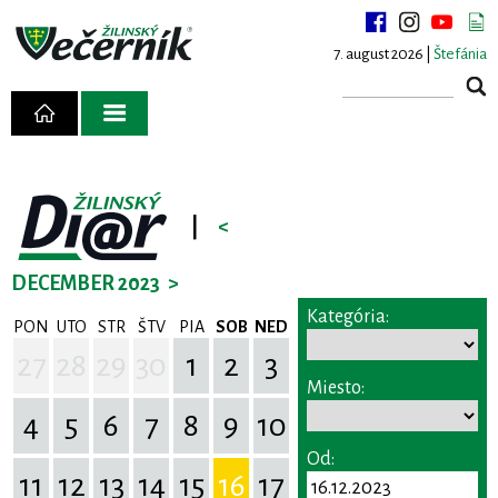
7. august 2026 |
Štefánia
|
<
DECEMBER 2023
>
Kategória:
PON
UTO
STR
ŠTV
PIA
SOB
NED
27
28
29
30
1
2
3
Miesto:
4
5
6
7
8
9
10
Od:
11
12
13
14
15
16
17