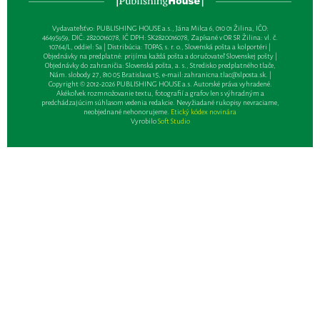
Vydavateľsťvo: PUBLISHING HOUSE a.s., Jána Milca 6, 010 01 Žilina, IČO:
46495959, DIČ: 2820016078, IČ DPH: SK2820016078, Zapísané v OR SR Žilina: vl. č.
10764/L, oddiel: Sa | Distribúcia: TOPAS, s. r. o., Slovenská pošta a kolportéri |
Objednávky na predplatné: prijíma každá pošta a doručovateľ Slovenskej pošty |
Objednávky do zahraničia: Slovenská pošta, a. s., Stredisko predplatného tlače,
Nám. slobody 27, 810 05 Bratislava 15, e-mail:
zahranicna.tlac@slposta.sk
. |
Copyright © 2012-2026 PUBLISHING HOUSE a.s. Autorské práva vyhradené.
Akékoľvek rozmnožovanie textu, fotografií a grafov len s výhradným a
predchádzajúcim súhlasom vedenia redakcie. Nevyžiadané rukopisy nevraciame,
neobjednané nehonorujeme.
Etický kódex novinára
Vyrobilo
Soft Studio