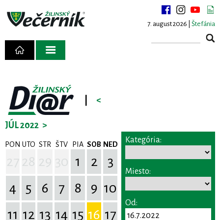
7. august 2026 |
Štefánia
|
<
JÚL 2022
>
Kategória:
PON
UTO
STR
ŠTV
PIA
SOB
NED
27
28
29
30
1
2
3
Miesto:
4
5
6
7
8
9
10
Od:
11
12
13
14
15
16
17