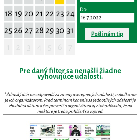
Do:
18
19
20
21
22
23
24
25
26
27
28
29
30
31
Pošli nám tip
1
2
3
4
5
6
7
Pre daný filter sa nenašli žiadne
vyhovujúce udalosti.
* Žilinský diár nezodpovedá za zmeny uverejnených udalostí, nakoľko nie
je ich organizátorom. Pred termínom konania sa jednotlivých udalostí je
vhodné si dátum a čas preveriť u organizátora aj z toho dôvodu, že na
niektoré je treba prihlásiť sa vopred.