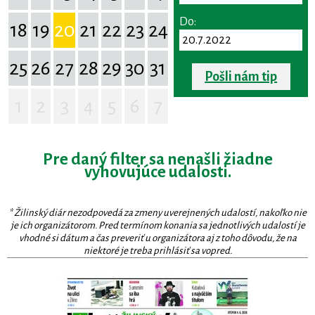
Do:
18
19
20
21
22
23
24
25
26
27
28
29
30
31
Pošli nám tip
1
2
3
4
5
6
7
Pre daný filter sa nenašli žiadne
vyhovujúce udalosti.
* Žilinský diár nezodpovedá za zmeny uverejnených udalostí, nakoľko nie
je ich organizátorom. Pred termínom konania sa jednotlivých udalostí je
vhodné si dátum a čas preveriť u organizátora aj z toho dôvodu, že na
niektoré je treba prihlásiť sa vopred.