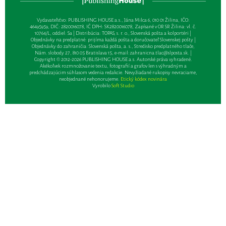
Vydavateľsťvo: PUBLISHING HOUSE a.s., Jána Milca 6, 010 01 Žilina, IČO:
46495959, DIČ: 2820016078, IČ DPH: SK2820016078, Zapísané v OR SR Žilina: vl. č.
10764/L, oddiel: Sa | Distribúcia: TOPAS, s. r. o., Slovenská pošta a kolportéri |
Objednávky na predplatné: prijíma každá pošta a doručovateľ Slovenskej pošty |
Objednávky do zahraničia: Slovenská pošta, a. s., Stredisko predplatného tlače,
Nám. slobody 27, 810 05 Bratislava 15, e-mail:
zahranicna.tlac@slposta.sk
. |
Copyright © 2012-2026 PUBLISHING HOUSE a.s. Autorské práva vyhradené.
Akékoľvek rozmnožovanie textu, fotografií a grafov len s výhradným a
predchádzajúcim súhlasom vedenia redakcie. Nevyžiadané rukopisy nevraciame,
neobjednané nehonorujeme.
Etický kódex novinára
Vyrobilo
Soft Studio