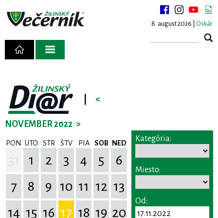
8. august 2026 |
Oskár
|
<
NOVEMBER 2022
>
Kategória:
PON
UTO
STR
ŠTV
PIA
SOB
NED
31
1
2
3
4
5
6
Miesto:
7
8
9
10
11
12
13
Od:
14
15
16
17
18
19
20