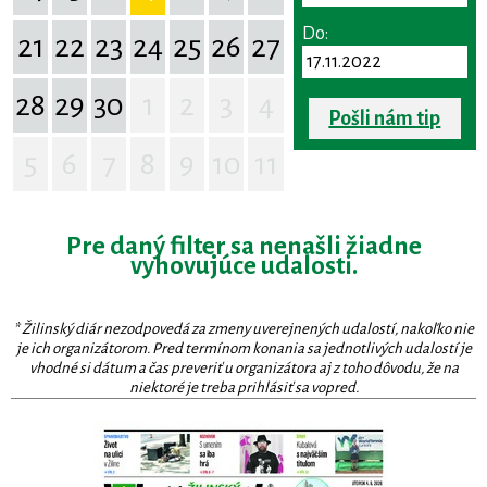
Do:
21
22
23
24
25
26
27
28
29
30
1
2
3
4
Pošli nám tip
5
6
7
8
9
10
11
Pre daný filter sa nenašli žiadne
vyhovujúce udalosti.
* Žilinský diár nezodpovedá za zmeny uverejnených udalostí, nakoľko nie
je ich organizátorom. Pred termínom konania sa jednotlivých udalostí je
vhodné si dátum a čas preveriť u organizátora aj z toho dôvodu, že na
niektoré je treba prihlásiť sa vopred.