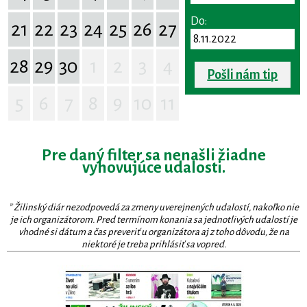
Do:
21
22
23
24
25
26
27
28
29
30
1
2
3
4
Pošli nám tip
5
6
7
8
9
10
11
Pre daný filter sa nenašli žiadne
vyhovujúce udalosti.
* Žilinský diár nezodpovedá za zmeny uverejnených udalostí, nakoľko nie
je ich organizátorom. Pred termínom konania sa jednotlivých udalostí je
vhodné si dátum a čas preveriť u organizátora aj z toho dôvodu, že na
niektoré je treba prihlásiť sa vopred.