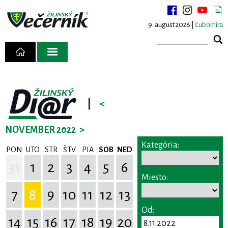
9. august 2026 |
Ľubomíra
|
<
NOVEMBER 2022
>
Kategória:
PON
UTO
STR
ŠTV
PIA
SOB
NED
31
1
2
3
4
5
6
Miesto:
7
8
9
10
11
12
13
Od:
14
15
16
17
18
19
20