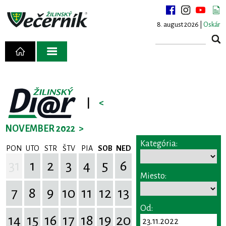
8. august 2026 |
Oskár
|
<
NOVEMBER 2022
>
Kategória:
PON
UTO
STR
ŠTV
PIA
SOB
NED
31
1
2
3
4
5
6
Miesto:
7
8
9
10
11
12
13
Od:
14
15
16
17
18
19
20