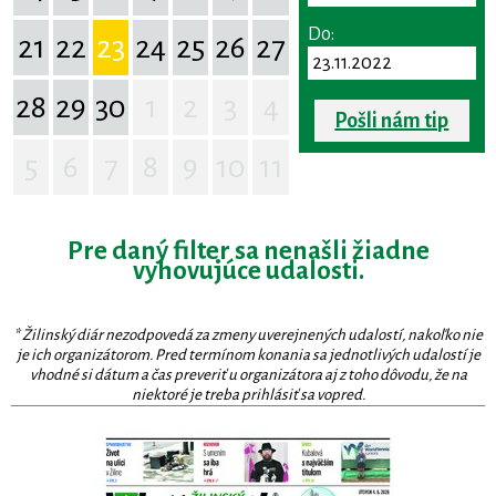
Do:
21
22
23
24
25
26
27
28
29
30
1
2
3
4
Pošli nám tip
5
6
7
8
9
10
11
Pre daný filter sa nenašli žiadne
vyhovujúce udalosti.
* Žilinský diár nezodpovedá za zmeny uverejnených udalostí, nakoľko nie
je ich organizátorom. Pred termínom konania sa jednotlivých udalostí je
vhodné si dátum a čas preveriť u organizátora aj z toho dôvodu, že na
niektoré je treba prihlásiť sa vopred.