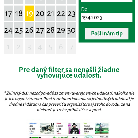
Do:
17
18
19
20
21
22
23
24
25
26
27
28
29
30
Pošli nám tip
1
2
3
4
5
6
7
Pre daný filter sa nenašli žiadne
vyhovujúce udalosti.
* Žilinský diár nezodpovedá za zmeny uverejnených udalostí, nakoľko nie
je ich organizátorom. Pred termínom konania sa jednotlivých udalostí je
vhodné si dátum a čas preveriť u organizátora aj z toho dôvodu, že na
niektoré je treba prihlásiť sa vopred.