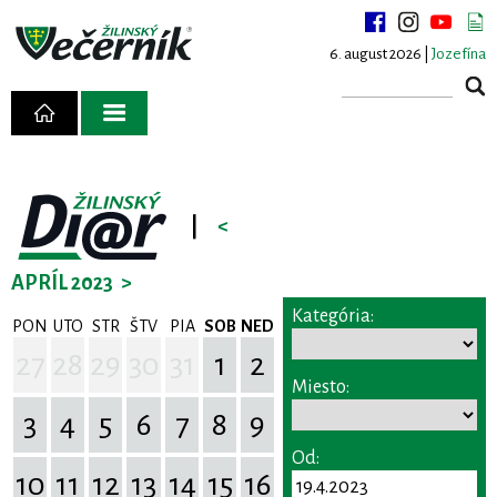
6. august 2026 |
Jozefína
|
<
APRÍL 2023
>
Kategória:
PON
UTO
STR
ŠTV
PIA
SOB
NED
27
28
29
30
31
1
2
Miesto:
3
4
5
6
7
8
9
Od:
10
11
12
13
14
15
16